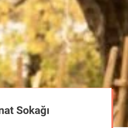
m
o
d
e
anat Sokağı