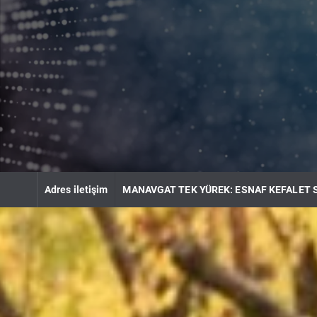
S
k
i
p
t
o
c
o
n
t
e
n
Adres iletişim
MANAVGAT TEK YÜREK: ESNAF KEFALET 
t