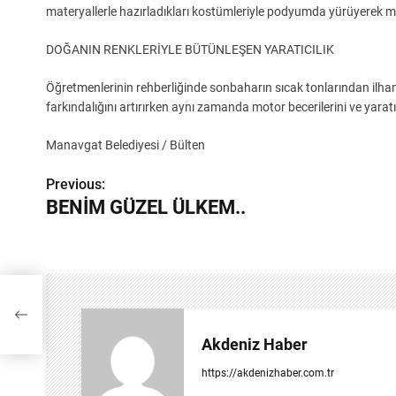
materyallerle hazırladıkları kostümleriyle podyumda yürüyerek 
DOĞANIN RENKLERİYLE BÜTÜNLEŞEN YARATICILIK
Öğretmenlerinin rehberliğinde sonbaharın sıcak tonlarından ilham a
farkındalığını artırırken aynı zamanda motor becerilerini ve yaratıc
Manavgat Belediyesi / Bülten
Previous:
Y
BENİM GÜZEL ÜLKEM..
a
z
ı
g
Akdeniz Haber
e
https://akdenizhaber.com.tr
z