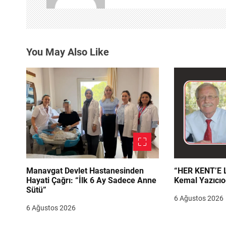
i
n
You May Also Like
m
e
s
i
Manavgat Devlet Hastanesinden
“HER KENT’E LAZIM
Hayati Çağrı: “İlk 6 Ay Sadece Anne
Kemal Yazıcıo
Sütü”
6 Ağustos 2026
6 Ağustos 2026