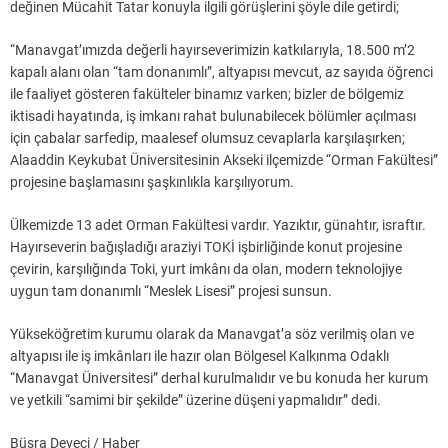
değinen Mücahit Tatar konuyla ilgili görüşlerini şöyle dile getirdi;
“Manavgat’ımızda değerli hayırseverimizin katkılarıyla, 18.500 m’2
kapalı alanı olan “tam donanımlı”, altyapısı mevcut, az sayıda öğrenci
ile faaliyet gösteren fakülteler binamız varken; bizler de bölgemiz
iktisadi hayatında, iş imkanı rahat bulunabilecek bölümler açılması
için çabalar sarfedip, maalesef olumsuz cevaplarla karşılaşırken;
Alaaddin Keykubat Üniversitesinin Akseki ilçemizde “Orman Fakültesi”
projesine başlamasını şaşkınlıkla karşılıyorum.
Ülkemizde 13 adet Orman Fakültesi vardır. Yazıktır, günahtır, israftır.
Hayırseverin bağışladığı araziyi TOKİ işbirliğinde konut projesine
çevirin, karşılığında Toki, yurt imkânı da olan, modern teknolojiye
uygun tam donanımlı “Meslek Lisesi” projesi sunsun.
Yükseköğretim kurumu olarak da Manavgat’a söz verilmiş olan ve
altyapısı ile iş imkânları ile hazır olan Bölgesel Kalkınma Odaklı
“Manavgat Üniversitesi” derhal kurulmalıdır ve bu konuda her kurum
ve yetkili “samimi bir şekilde” üzerine düşeni yapmalıdır” dedi.
Büşra Deveci / Haber