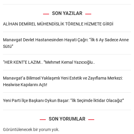
SON YAZILAR
ALİHAN DEMİREL MÜHENDİSLİK TÖRENLE HİZMETE GİRDİ
Manavgat Devlet Hastanesinden Hayati Çağrı: “İlk 6 Ay Sadece Anne
Sütü”
“HER KENT’E LAZIM.. ”Mehmet Kemal Yazıcıoğlu..
Manavgat’a Bilimsel Yaklaşımlı Yeni Estetik ve Zayıflama Merkezi:
Healwise Kapılarını Açtı!
Yeni Parti İlçe Başkanı Oykun Başar: “İlk Seçimde İktidar Olacağız”
SON YORUMLAR
Görüntülenecek bir yorum yok.