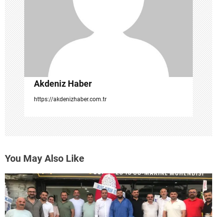
s
i
Akdeniz Haber
https://akdenizhaber.com.tr
You May Also Like