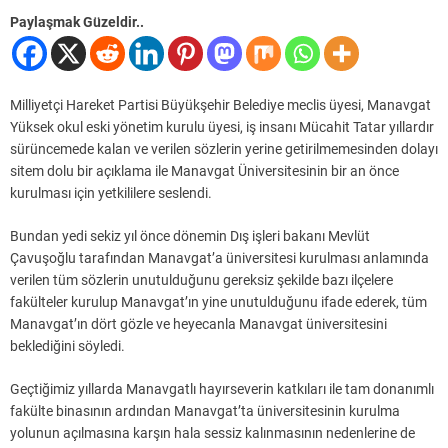
Paylaşmak Güzeldir..
Milliyetçi Hareket Partisi Büyükşehir Belediye meclis üyesi, Manavgat
Yüksek okul eski yönetim kurulu üyesi, iş insanı Mücahit Tatar yıllardır
sürüncemede kalan ve verilen sözlerin yerine getirilmemesinden dolayı
sitem dolu bir açıklama ile Manavgat Üniversitesinin bir an önce
kurulması için yetkililere seslendi.
Bundan yedi sekiz yıl önce dönemin Dış işleri bakanı Mevlüt
Çavuşoğlu tarafından Manavgat’a üniversitesi kurulması anlamında
verilen tüm sözlerin unutulduğunu gereksiz şekilde bazı ilçelere
fakülteler kurulup Manavgat’ın yine unutulduğunu ifade ederek, tüm
Manavgat’ın dört gözle ve heyecanla Manavgat üniversitesini
beklediğini söyledi.
Geçtiğimiz yıllarda Manavgatlı hayırseverin katkıları ile tam donanımlı
fakülte binasının ardından Manavgat’ta üniversitesinin kurulma
yolunun açılmasına karşın hala sessiz kalınmasının nedenlerine de