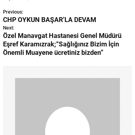
Previous:
Y
CHP OYKUN BAŞAR’LA DEVAM
a
Next:
Özel Manavgat Hastanesi Genel Müdürü
z
Eşref Karamızrak;“Sağlığınız Bizim İçin
ı
Önemli Muayene ücretiniz bizden”
g
e
z
i
n
m
e