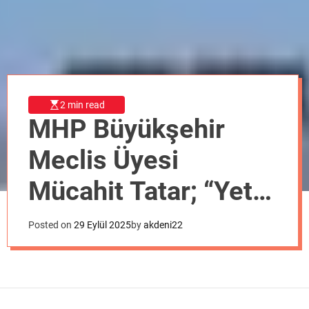
o
d
e
2 min read
MHP Büyükşehir
Meclis Üyesi
Mücahit Tatar; “Yeter
Artık Manavgat
Posted on
29 Eylül 2025
by
akdeni22
Üniversitesi
Kurulmalıdır”