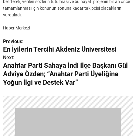
belirterek, verilen sözlerin tutulması ve bu hayati projenin bir an önce
tamamlanması için konunun sonuna kadar takipçisi olacaklarını
vurguladı.
Haber Merkezi
Previous:
Y
En İyilerin Tercihi Akdeniz Üniversitesi
a
Next:
Anahtar Parti Sahaya İndi İlçe Başkanı Gül
z
Adviye Özden; “Anahtar Parti Üyeliğine
ı
Yoğun İlgi ve Destek Var”
g
e
z
i
n