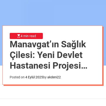
o
d
e
4 min read
Manavgat’ın Sağlık
Çilesi: Yeni Devlet
Hastanesi Projesi
Neden Yılan
Posted on
4 Eylül 2025
by
akdeni22
Hikâyesine Döndü?