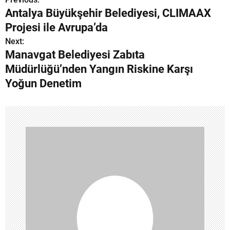
Y
Antalya Büyükşehir Belediyesi, CLIMAAX
a
Projesi ile Avrupa’da
z
Next:
Manavgat Belediyesi Zabıta
ı
Müdürlüğü’nden Yangın Riskine Karşı
g
Yoğun Denetim
e
z
i
n
m
e
s