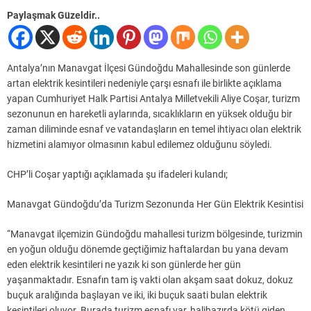
Paylaşmak Güzeldir..
Antalya’nın Manavgat İlçesi Gündoğdu Mahallesinde son günlerde
artan elektrik kesintileri nedeniyle çarşı esnafı ile birlikte açıklama
yapan Cumhuriyet Halk Partisi Antalya Milletvekili Aliye Coşar, turizm
sezonunun en hareketli aylarında, sıcaklıkların en yüksek olduğu bir
zaman diliminde esnaf ve vatandaşların en temel ihtiyacı olan elektrik
hizmetini alamıyor olmasının kabul edilemez olduğunu söyledi.
CHP’li Coşar yaptığı açıklamada şu ifadeleri kulandı;
Manavgat Gündoğdu’da Turizm Sezonunda Her Gün Elektrik Kesintisi
“Manavgat ilçemizin Gündoğdu mahallesi turizm bölgesinde, turizmin
en yoğun olduğu dönemde geçtiğimiz haftalardan bu yana devam
eden elektrik kesintileri ne yazık ki son günlerde her gün
yaşanmaktadır. Esnafın tam iş vakti olan akşam saat dokuz, dokuz
buçuk aralığında başlayan ve iki, iki buçuk saati bulan elektrik
kesintileri oluyor. Burada turizm esnafı var, halihazırda kötü giden