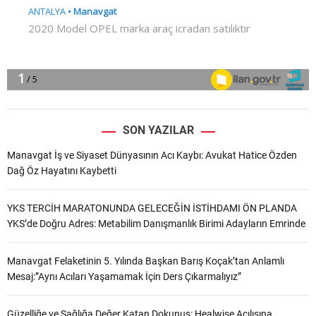
SON YAZILAR
Manavgat İş ve Siyaset Dünyasının Acı Kaybı: Avukat Hatice Özden
Dağ Öz Hayatını Kaybetti
YKS TERCİH MARATONUNDA GELECEĞİN İSTİHDAMI ÖN PLANDA
YKS’de Doğru Adres: Metabilim Danışmanlık Birimi Adayların Emrinde
Manavgat Felaketinin 5. Yılında Başkan Barış Koçak’tan Anlamlı
Mesaj:”Aynı Acıları Yaşamamak İçin Ders Çıkarmalıyız”
Güzelliğe ve Sağlığa Değer Katan Dokunuş: Healwise Açılışına