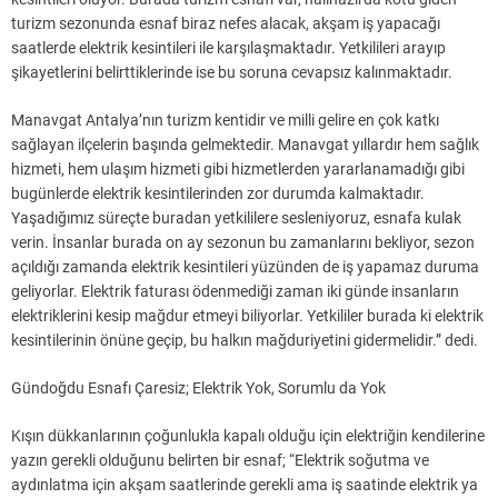
turizm sezonunda esnaf biraz nefes alacak, akşam iş yapacağı
saatlerde elektrik kesintileri ile karşılaşmaktadır. Yetkilileri arayıp
şikayetlerini belirttiklerinde ise bu soruna cevapsız kalınmaktadır.
Manavgat Antalya’nın turizm kentidir ve milli gelire en çok katkı
sağlayan ilçelerin başında gelmektedir. Manavgat yıllardır hem sağlık
hizmeti, hem ulaşım hizmeti gibi hizmetlerden yararlanamadığı gibi
bugünlerde elektrik kesintilerinden zor durumda kalmaktadır.
Yaşadığımız süreçte buradan yetkililere sesleniyoruz, esnafa kulak
verin. İnsanlar burada on ay sezonun bu zamanlarını bekliyor, sezon
açıldığı zamanda elektrik kesintileri yüzünden de iş yapamaz duruma
geliyorlar. Elektrik faturası ödenmediği zaman iki günde insanların
elektriklerini kesip mağdur etmeyi biliyorlar. Yetkililer burada ki elektrik
kesintilerinin önüne geçip, bu halkın mağduriyetini gidermelidir.” dedi.
Gündoğdu Esnafı Çaresiz; Elektrik Yok, Sorumlu da Yok
Kışın dükkanlarının çoğunlukla kapalı olduğu için elektriğin kendilerine
yazın gerekli olduğunu belirten bir esnaf; “Elektrik soğutma ve
aydınlatma için akşam saatlerinde gerekli ama iş saatinde elektrik ya