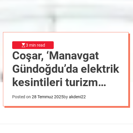
o
d
e
3 min read
Coşar, ‘Manavgat
Gündoğdu’da elektrik
kesintileri turizm
esnafını mağdur
Posted on
28 Temmuz 2025
by
akdeni22
ediyor’