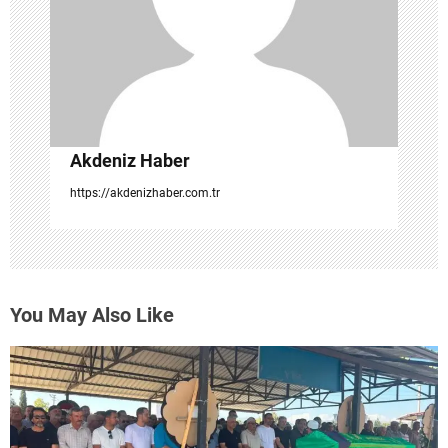
i
Akdeniz Haber
https://akdenizhaber.com.tr
You May Also Like