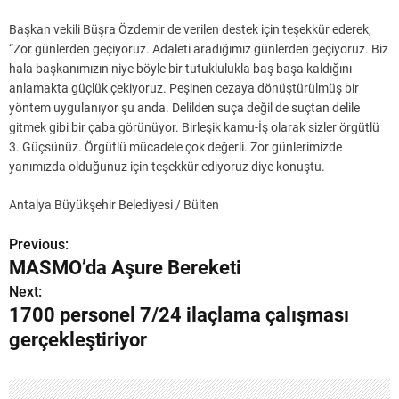
Başkan vekili Büşra Özdemir de verilen destek için teşekkür ederek,
“Zor günlerden geçiyoruz. Adaleti aradığımız günlerden geçiyoruz. Biz
hala başkanımızın niye böyle bir tutuklulukla baş başa kaldığını
anlamakta güçlük çekiyoruz. Peşinen cezaya dönüştürülmüş bir
yöntem uygulanıyor şu anda. Delilden suça değil de suçtan delile
gitmek gibi bir çaba görünüyor. Birleşik kamu-İş olarak sizler örgütlü
3. Güçsünüz. Örgütlü mücadele çok değerli. Zor günlerimizde
yanımızda olduğunuz için teşekkür ediyoruz diye konuştu.
Antalya Büyükşehir Belediyesi / Bülten
Previous:
Y
MASMO’da Aşure Bereketi
a
Next:
1700 personel 7/24 ilaçlama çalışması
z
gerçekleştiriyor
ı
g