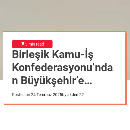
o
d
e
3 min read
Birleşik Kamu-İş
Konfederasyonu’nda
n Büyükşehir’e
destek ziyareti
Posted on
24 Temmuz 2025
by
akdeni22