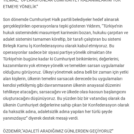
YILMAZ, “OPERASYONLAR CUMHURİYET KAZANIMLARINI YOK
ETMEYE YÖNELİK”
Son dönemde Cumhuriyet Halk partili belediyeler hedef alınarak
gerçekleştirilen operasyonlara tepki gösteren Yıldırım, “Türkiye’nin
hukuk sistemindeki masumiyet karinesini bozan, hukuku çarpıtan ve
adalet sistemini tamamen köreltip, bir tarafı çalıştıran bu sistemi
Birleşik Kamu İş Konfederasyonu olarak kabul etmiyoruz. Bu
operasyonlar sadece bir siyasi partiye yönelik olmaktan öte
Türkiye’nin bugüne kadar ki Cumhuriyet birikimlerini, değerlerini,
kazanımlarını yok etmeye yönelik ve temelden sarsan uygulamalar
olduğunu görüyoruz. Ülkeyi yönetmek adına belli bir zaman için yetki
alan kişilerin, ülkenin temelini sarsacak derecede bu uygulamaları
kendisi yetkiliymiş gibi davranmasının ülkenin anayasal düzenini
tehlikeye atacağını, sarsacağını ve ülkede olası kaosun başlangıcını
oluşturacağını düşünüyoruz. Bu yüzden biz bir vatandaş olarak da
ülkenin Cumhuriyet değerlerine sahip çıkan bir Konfederasyon olarak
da haksızlık adına, adaletsizlik adına yapılan her türlü şeyde
yanınızdayız” diyerek destek mesajı verdi.
ÖZDEMİR,“ADALETİ ARADIĞIMIZ GÜNLERDEN GEÇİYORUZ”