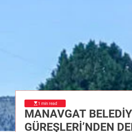
1 min read
MANAVGAT BELEDİYE
GÜREŞLERİ’NDEN D