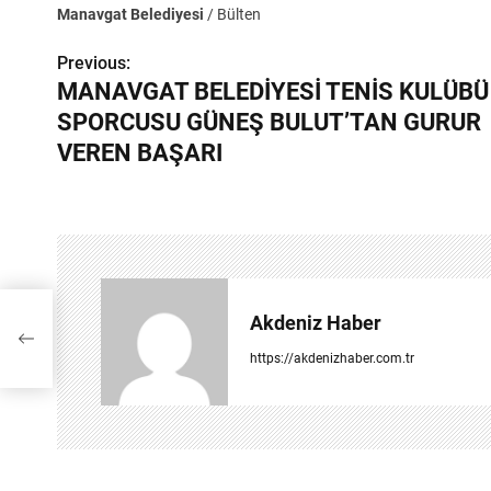
Manavgat Belediyesi
/ Bülten
Previous:
Y
MANAVGAT BELEDİYESİ TENİS KULÜBÜ
a
SPORCUSU GÜNEŞ BULUT’TAN GURUR
z
VEREN BAŞARI
ı
g
e
z
Akdeniz Haber
I
i
https://akdenizhaber.com.tr
n
m
e