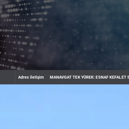
S
k
i
p
t
o
c
o
n
t
e
n
Adres iletişim
MANAVGAT TEK YÜREK: ESNAF KEFALET 
t