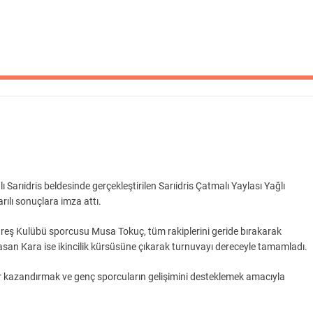
arıidris beldesinde gerçekleştirilen Sarıidris Çatmalı Yaylası Yağlı
ılı sonuçlara imza attı.
eş Kulübü sporcusu Musa Tokuç, tüm rakiplerini geride bırakarak
san Kara ise ikincilik kürsüsüne çıkarak turnuvayı dereceyle tamamladı.
r kazandırmak ve genç sporcuların gelişimini desteklemek amacıyla