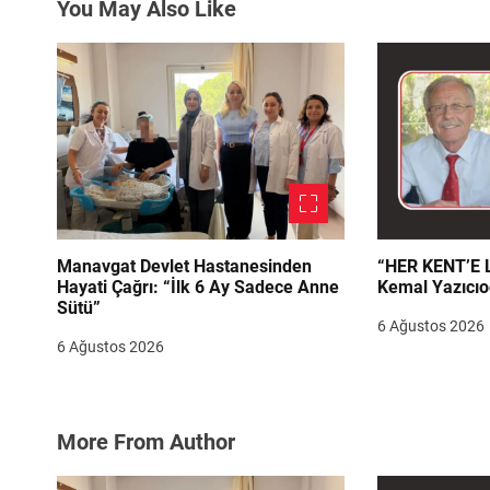
You May Also Like
s
i
Manavgat Devlet Hastanesinden
“HER KENT’E LAZIM
Hayati Çağrı: “İlk 6 Ay Sadece Anne
Kemal Yazıcıo
Sütü”
6 Ağustos 2026
6 Ağustos 2026
More From Author