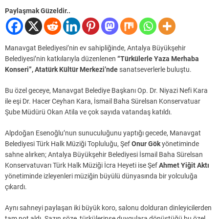
Paylaşmak Güzeldir..
Manavgat Belediyesi’nin ev sahipliğinde, Antalya Büyükşehir
Belediyesi’nin katkılarıyla düzenlenen
“Türkülerle Yaza Merhaba
Konseri”, Atatürk Kültür Merkezi’nde
sanatseverlerle buluştu.
Bu özel geceye, Manavgat Belediye Başkanı Op. Dr. Niyazi Nefi Kara
ile eşi Dr. Hacer Ceyhan Kara, İsmail Baha Sürelsan Konservatuar
Şube Müdürü Okan Atila ve çok sayıda vatandaş katıldı.
Alpdoğan Esenoğlu’nun sunuculuğunu yaptığı gecede, Manavgat
Belediyesi Türk Halk Müziği Topluluğu, Şef
Onur Gök
yönetiminde
sahne alırken; Antalya Büyükşehir Belediyesi İsmail Baha Sürelsan
Konservatuvarı Türk Halk Müziği İcra Heyeti ise Şef
Ahmet Yiğit Aktı
yönetiminde izleyenleri müziğin büyülü dünyasında bir yolculuğa
çıkardı.
Aynı sahneyi paylaşan iki büyük koro, salonu dolduran dinleyicilerden
tam not aldı. Sazın söze, türkülerinse duygulara dönüştüğü bu özel