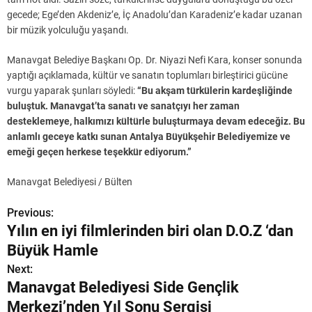
gecede; Ege’den Akdeniz’e, İç Anadolu’dan Karadeniz’e kadar uzanan
bir müzik yolculuğu yaşandı.
Manavgat Belediye Başkanı Op. Dr. Niyazi Nefi Kara, konser sonunda
yaptığı açıklamada, kültür ve sanatın toplumları birleştirici gücüne
vurgu yaparak şunları söyledi:
“Bu akşam türkülerin kardeşliğinde
buluştuk. Manavgat’ta sanatı ve sanatçıyı her zaman
desteklemeye, halkımızı kültürle buluşturmaya devam edeceğiz. Bu
anlamlı geceye katkı sunan Antalya Büyükşehir Belediyemize ve
emeği geçen herkese teşekkür ediyorum.”
Manavgat Belediyesi / Bülten
Previous:
Y
Yılın en iyi filmlerinden biri olan D.O.Z ‘dan
a
Büyük Hamle
z
Next:
Manavgat Belediyesi Side Gençlik
ı
Merkezi’nden Yıl Sonu Sergisi