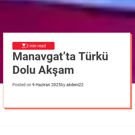
o
d
e
2 min read
Manavgat’ta Türkü
Dolu Akşam
Posted on
9 Haziran 2025
by
akdeni22