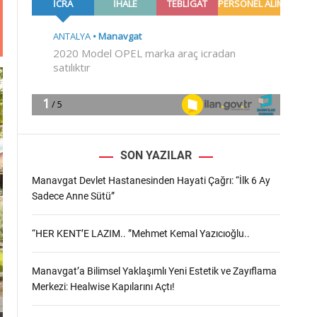
m
o
d
e
SON YAZILAR
Manavgat Devlet Hastanesinden Hayati Çağrı: “İlk 6 Ay
Sadece Anne Sütü”
“HER KENT’E LAZIM.. ”Mehmet Kemal Yazıcıoğlu..
Manavgat’a Bilimsel Yaklaşımlı Yeni Estetik ve Zayıflama
Merkezi: Healwise Kapılarını Açtı!