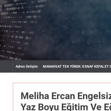
S
k
i
p
t
o
c
o
n
t
e
n
Adres iletişim
MANAVGAT TEK YÜREK: ESNAF KEFALET 
t
Meliha Ercan Engels
Yaz Boyu Eğitim Ve E