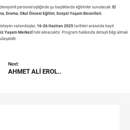
deneyimli personel eşliğinde şu başlıklarda eğitimler sunulacak:
El
ma
,
Drama
,
Okul Öncesi Eğitim
,
Sosyal Yaşam Becerileri.
steyen vatandaşlar,
16-26 Haziran 2025
tarihleri arasında kayıt
lsiz Yaşam Merkezi
’nde alınacaktır. Program hakkında detaylı bilgi almak
laşabilir.
Next:
AHMET ALİ EROL..