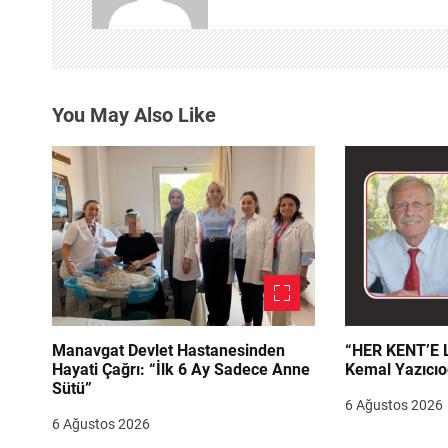
z
i
n
You May Also Like
m
e
s
i
Manavgat Devlet Hastanesinden
“HER KENT’E LAZIM
Hayati Çağrı: “İlk 6 Ay Sadece Anne
Kemal Yazıcıo
Sütü”
6 Ağustos 2026
6 Ağustos 2026