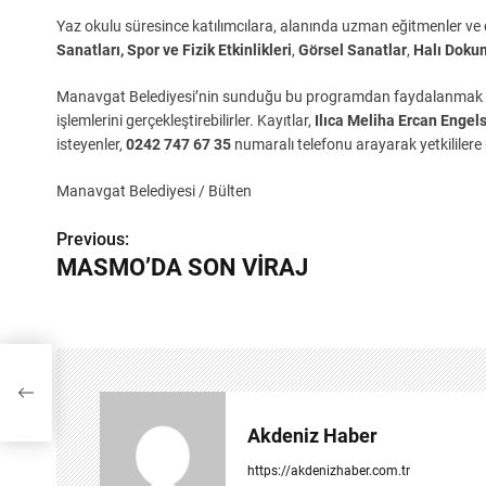
Yaz okulu süresince katılımcılara, alanında uzman eğitmenler ve 
Sanatları, Spor ve Fizik Etkinlikleri
,
Görsel Sanatlar
,
Halı Doku
Manavgat Belediyesi’nin sunduğu bu programdan faydalanmak i
işlemlerini gerçekleştirebilirler. Kayıtlar,
Ilıca Meliha Ercan Enge
isteyenler,
0242 747 67 35
numaralı telefonu arayarak yetkililere u
Manavgat Belediyesi / Bülten
Previous:
Y
MASMO’DA SON VİRAJ
a
z
ı
g
Akdeniz Haber
e
https://akdenizhaber.com.tr