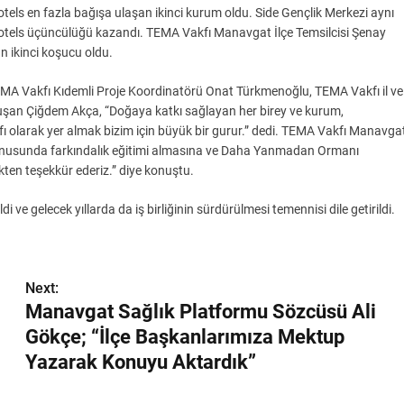
ls en fazla bağışa ulaşan ikinci kurum oldu. Side Gençlik Merkezi aynı
otels üçüncülüğü kazandı. TEMA Vakfı Manavgat İlçe Temsilcisi Şenay
n ikinci koşucu oldu.
A Vakfı Kıdemli Proje Koordinatörü Onat Türkmenoğlu, TEMA Vakfı il ve
konuşan Çiğdem Akça, “Doğaya katkı sağlayan her birey ve kurum,
 olarak yer almak bizim için büyük bir gurur.” dedi. TEMA Vakfı Manavga
 konusunda farkındalık eğitimi almasına ve Daha Yanmadan Ormanı
ten teşekkür ederiz.” diye konuştu.
 gelecek yıllarda da iş birliğinin sürdürülmesi temennisi dile getirildi.
Next:
Manavgat Sağlık Platformu Sözcüsü Ali
Gökçe; “İlçe Başkanlarımıza Mektup
Yazarak Konuyu Aktardık”