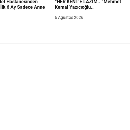
let Hastanesinden
“HER KENT’E LAZIM.. ”Mehmet
“İlk 6 Ay Sadece Anne
Kemal Yazıcıoğlu..
6 Ağustos 2026