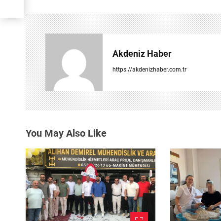
g
e
z
Akdeniz Haber
i
https://akdenizhaber.com.tr
n
m
e
You May Also Like
s
i