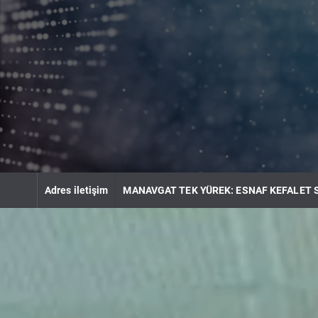
S
k
i
p
t
o
c
o
n
t
e
n
Adres iletişim
MANAVGAT TEK YÜREK: ESNAF KEFALET 
t