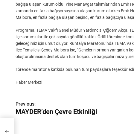
bağışa ulaşan kurum oldu. Yine Manavgat takımlarından Emir Hote
zamanda en fazla bağışçı sayısına ulaşan kurum olurken Emir H
Malbora, en fazla bağışa ulaşan beşinci, en fazla bağışçıya ulaşa
Programa, TEMA Vakfı Genel Müdür Yardımcısı Çiğdem Akça, TEM
ilçe sorumluları ile çok sayıda gönüllü katıldı. Ödül töreninde 
geleceğimiz için umut oluyor. Runtalya Maratonu’nda TEMA Vakfı
İlçe Temsilcisi Şenay Malbora ise, “Gençlerin orman yangınları
oluşturulmasına destek olan tüm koşucu ve bağışçılarımıza yürek
Törende maratona katkıda bulunan tüm paydaşlara teşekkür edildi ve
Haber Merkezi
Y
Previous:
a
MAYDER’den Çevre Etkinliği
z
ı