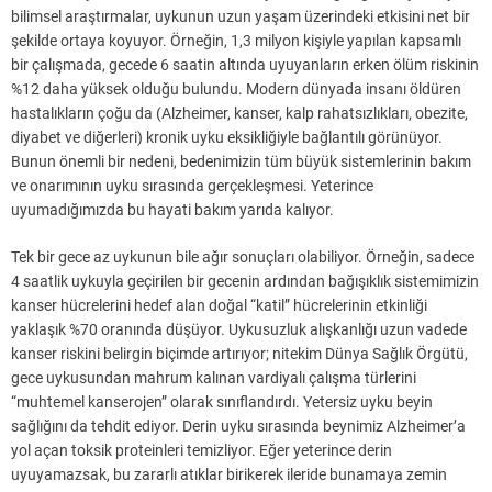
bilimsel araştırmalar, uykunun uzun yaşam üzerindeki etkisini net bir
şekilde ortaya koyuyor. Örneğin, 1,3 milyon kişiyle yapılan kapsamlı
bir çalışmada, gecede 6 saatin altında uyuyanların erken ölüm riskinin
%12 daha yüksek olduğu bulundu. Modern dünyada insanı öldüren
hastalıkların çoğu da (Alzheimer, kanser, kalp rahatsızlıkları, obezite,
diyabet ve diğerleri) kronik uyku eksikliğiyle bağlantılı görünüyor.
Bunun önemli bir nedeni, bedenimizin tüm büyük sistemlerinin bakım
ve onarımının uyku sırasında gerçekleşmesi. Yeterince
uyumadığımızda bu hayati bakım yarıda kalıyor.
Tek bir gece az uykunun bile ağır sonuçları olabiliyor. Örneğin, sadece
4 saatlik uykuyla geçirilen bir gecenin ardından bağışıklık sistemimizin
kanser hücrelerini hedef alan doğal “katil” hücrelerinin etkinliği
yaklaşık %70 oranında düşüyor. Uykusuzluk alışkanlığı uzun vadede
kanser riskini belirgin biçimde artırıyor; nitekim Dünya Sağlık Örgütü,
gece uykusundan mahrum kalınan vardiyalı çalışma türlerini
“muhtemel kanserojen” olarak sınıflandırdı. Yetersiz uyku beyin
sağlığını da tehdit ediyor. Derin uyku sırasında beynimiz Alzheimer’a
yol açan toksik proteinleri temizliyor. Eğer yeterince derin
uyuyamazsak, bu zararlı atıklar birikerek ileride bunamaya zemin