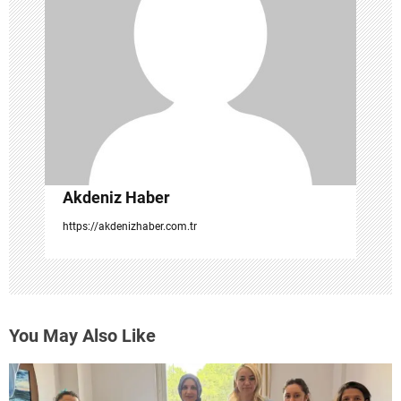
m
e
s
i
Akdeniz Haber
https://akdenizhaber.com.tr
You May Also Like