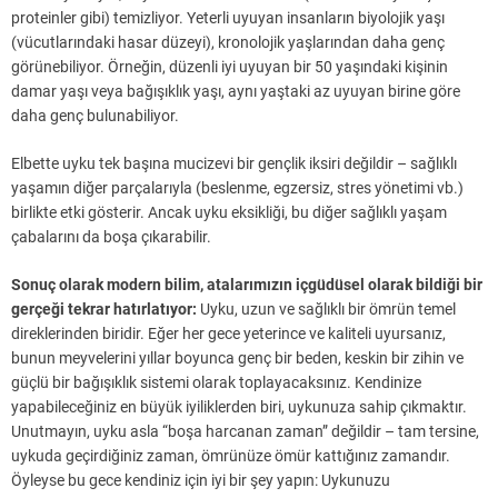
proteinler gibi) temizliyor. Yeterli uyuyan insanların biyolojik yaşı
(vücutlarındaki hasar düzeyi), kronolojik yaşlarından daha genç
görünebiliyor. Örneğin, düzenli iyi uyuyan bir 50 yaşındaki kişinin
damar yaşı veya bağışıklık yaşı, aynı yaştaki az uyuyan birine göre
daha genç bulunabiliyor.
Elbette uyku tek başına mucizevi bir gençlik iksiri değildir – sağlıklı
yaşamın diğer parçalarıyla (beslenme, egzersiz, stres yönetimi vb.)
birlikte etki gösterir. Ancak uyku eksikliği, bu diğer sağlıklı yaşam
çabalarını da boşa çıkarabilir.
Sonuç olarak modern bilim, atalarımızın içgüdüsel olarak bildiği bir
gerçeği tekrar hatırlatıyor:
Uyku, uzun ve sağlıklı bir ömrün temel
direklerinden biridir. Eğer her gece yeterince ve kaliteli uyursanız,
bunun meyvelerini yıllar boyunca genç bir beden, keskin bir zihin ve
güçlü bir bağışıklık sistemi olarak toplayacaksınız. Kendinize
yapabileceğiniz en büyük iyiliklerden biri, uykunuza sahip çıkmaktır.
Unutmayın, uyku asla “boşa harcanan zaman” değildir – tam tersine,
uykuda geçirdiğiniz zaman, ömrünüze ömür kattığınız zamandır.
Öyleyse bu gece kendiniz için iyi bir şey yapın: Uykunuzu