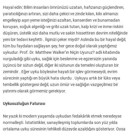
Hayal edin: Bilim insanları ömrünüzü uzatan, hafızanızı güçlendiren,
yaratıcılığınızı artıran, sizi daha çekici ve zinde kılan, kilo almanızı
engelleyip aşırı yeme isteğinizi azaltan, kanserden ve bunamadan
koruyan, soğuk algınlığı ve gribi uzak tutan, kalp krizi ve inme riskini
düşüren, üstelik sizi daha mutlu ve sakin hissettiren devrim niteliğinde
yeni bir tedavi keşfetti . İlginizi çeker miydi? Aslında bu bir hayal değil;
tüm bu faydaları sağlayan şey, her gece doğal olarak yaptığımız
uykudur. Prof. Dr. Matthew Walker’ın Niçin Uyuruz? adlı kitabında
vurguladığı gibi uyku, sağlık için beslenme ve egzersizin yanında
üçüncü bir sütun değil, diğer iki sütunun da temelini oluşturan bir
zemindir . Eğer uyku böylesine hayati bir işlev görmeseydi, evrim
sürecinin yaptığı en büyük hata olurdu . Uykuyu artık bir lüks veya
tembellik göstergesi değil, uzun ömür ve sağlığın vazgeçilmez bir
yatırımı olarak görmemiz gerekiyor.
Uykusuzluğun Faturası
Ne yazık ki modern yaşamda uykudan fedakârlık etmek neredeyse
normalleşti. İstatistikler, sanayileşmiş toplumlarda son yüz yılda
ortalama uyku süresinin tehlikeli düzeyde azaldığını gösteriyor. Oysa