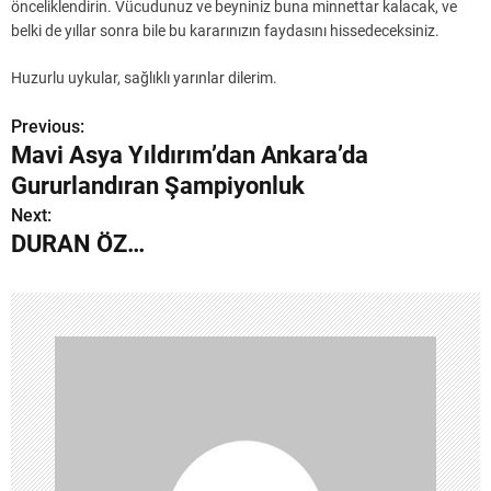
önceliklendirin. Vücudunuz ve beyniniz buna minnettar kalacak, ve
belki de yıllar sonra bile bu kararınızın faydasını hissedeceksiniz.
Huzurlu uykular, sağlıklı yarınlar dilerim.
Previous:
Y
Mavi Asya Yıldırım’dan Ankara’da
a
Gururlandıran Şampiyonluk
z
Next:
DURAN ÖZ…
ı
g
e
z
i
n