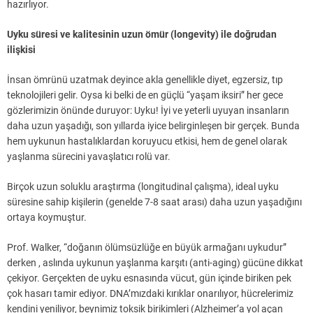
hazırlıyor.
Uyku süresi ve kalitesinin uzun ömür (longevity) ile doğrudan
ilişkisi
İnsan ömrünü uzatmak deyince akla genellikle diyet, egzersiz, tıp
teknolojileri gelir. Oysa ki belki de en güçlü “yaşam iksiri” her gece
gözlerimizin önünde duruyor: Uyku! İyi ve yeterli uyuyan insanların
daha uzun yaşadığı, son yıllarda iyice belirginleşen bir gerçek. Bunda
hem uykunun hastalıklardan koruyucu etkisi, hem de genel olarak
yaşlanma sürecini yavaşlatıcı rolü var.
Birçok uzun soluklu araştırma (longitudinal çalışma), ideal uyku
süresine sahip kişilerin (genelde 7-8 saat arası) daha uzun yaşadığını
ortaya koymuştur.
Prof. Walker, “doğanın ölümsüzlüğe en büyük armağanı uykudur”
derken , aslında uykunun yaşlanma karşıtı (anti-aging) gücüne dikkat
çekiyor. Gerçekten de uyku esnasında vücut, gün içinde biriken pek
çok hasarı tamir ediyor. DNA’mızdaki kırıklar onarılıyor, hücrelerimiz
kendini yeniliyor, beynimiz toksik birikimleri (Alzheimer’a yol açan