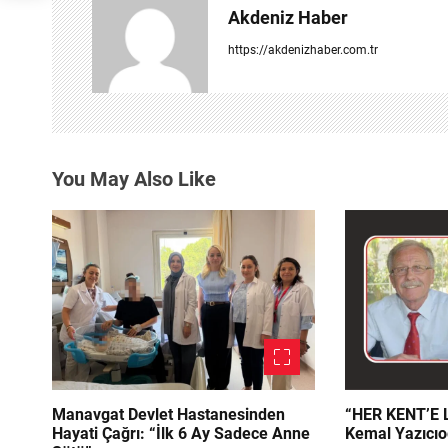
e
Akdeniz Haber
z
https://akdenizhaber.com.tr
i
n
m
You May Also Like
e
s
i
Manavgat Devlet Hastanesinden
“HER KENT’E LAZIM
Hayati Çağrı: “İlk 6 Ay Sadece Anne
Kemal Yazıcıo