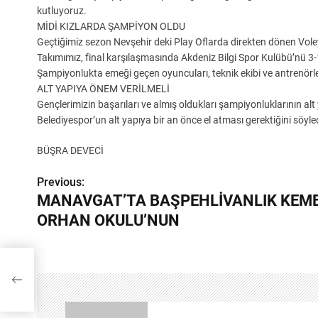
kutluyoruz.
MİDİ KIZLARDA ŞAMPİYON OLDU
Geçtiğimiz sezon Nevşehir deki Play Oflarda direkten dönen Vole
Takımımız, final karşılaşmasında Akdeniz Bilgi Spor Kulübü’nü 3-
Şampiyonlukta emeği geçen oyuncuları, teknik ekibi ve antrenörle
ALT YAPIYA ÖNEM VERİLMELİ
Gençlerimizin başarıları ve almış oldukları şampiyonluklarının a
Belediyespor’un alt yapıya bir an önce el atması gerektiğini söyled
BÜŞRA DEVECİ
Previous:
Y
MANAVGAT’TA BAŞPEHLİVANLIK KEME
a
ORHAN OKULU’NUN
z
ı
g