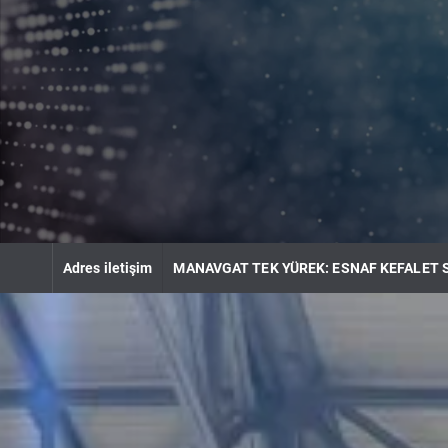
S
k
i
p
t
o
c
o
n
t
e
n
Adres iletişim
MANAVGAT TEK YÜREK: ESNAF KEFALET 
t