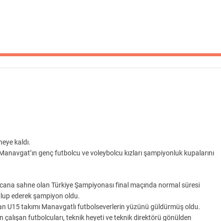
neye kaldı.
 Manavgat’ın genç futbolcu ve voleybolcu kızları şampiyonluk kupalarını
ecana sahne olan Türkiye Şampiyonası final maçında normal süresi
ğlup ederek şampiyon oldu.
zdıran U15 takımı Manavgatlı futbolseverlerin yüzünü güldürmüş oldu.
lışan futbolcuları, teknik heyeti ve teknik direktörü gönülden