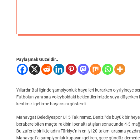
Paylaşmak Güzeldir..
Yıllardır Bal liginde şampiyonluk hayalleri kurarken o yıl yineye se
Futbolun yanı sıra voleyboldaki beklentilerimizde suya düşerken
kentimizi getirme başarısını gösterdi.
Manavgat Belediyespor U15 Takımımız, Denizli’de büyük bir hey
berabere biten maçta rakibini penaltı atışları sonucunda 4-3 ma
Bu zaferle birlikte adını Türkiye’nin en iyi 20 takımı arasına ya
Manavgat’a şampiyonluk kupasını getiren, gece gündüz demeden ça