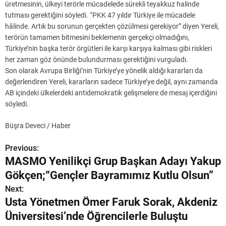
üretmesinin, ülkeyi terörle mücadelede sürekli teyakkuz halinde
tutması gerektiğini söyledi. “PKK 47 yıldır Türkiye ile mücadele
hâlinde. Artık bu sorunun gerçekten çözülmesi gerekiyor” diyen Yereli,
terörün tamamen bitmesini beklemenin gerçekçi olmadığını,
Türkiye’nin başka terör örgütleri ile karşı karşıya kalması gibi riskleri
her zaman göz önünde bulundurması gerektiğini vurguladı.
Son olarak Avrupa Birliği’nin Türkiye’ye yönelik aldığı kararları da
değerlendiren Yereli, kararların sadece Türkiye’ye değil, aynı zamanda
AB içindeki ülkelerdeki antidemokratik gelişmelere de mesaj içerdiğini
söyledi.
Büşra Deveci / Haber
Previous:
Y
MASMO Yenilikçi Grup Başkan Adayı Yakup
a
Gökçen;“Gençler Bayramımız Kutlu Olsun”
z
Next:
Usta Yönetmen Ömer Faruk Sorak, Akdeniz
ı
Üniversitesi’nde Öğrencilerle Buluştu