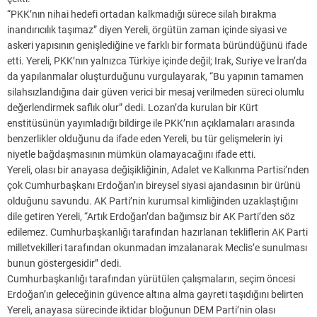
“PKK’nın nihai hedefi ortadan kalkmadığı sürece silah bırakma
inandırıcılık taşımaz” diyen Yereli, örgütün zaman içinde siyasi ve
askeri yapısının genişlediğine ve farklı bir formata büründüğünü ifade
etti. Yereli, PKK’nın yalnızca Türkiye içinde değil; Irak, Suriye ve İran’da
da yapılanmalar oluşturduğunu vurgulayarak, “Bu yapının tamamen
silahsızlandığına dair güven verici bir mesaj verilmeden süreci olumlu
değerlendirmek saflık olur” dedi. Lozan’da kurulan bir Kürt
enstitüsünün yayımladığı bildirge ile PKK’nın açıklamaları arasında
benzerlikler olduğunu da ifade eden Yereli, bu tür gelişmelerin iyi
niyetle bağdaşmasının mümkün olamayacağını ifade etti.
Yereli, olası bir anayasa değişikliğinin, Adalet ve Kalkınma Partisi’nden
çok Cumhurbaşkanı Erdoğan’ın bireysel siyasi ajandasının bir ürünü
olduğunu savundu. AK Parti’nin kurumsal kimliğinden uzaklaştığını
dile getiren Yereli, “Artık Erdoğan’dan bağımsız bir AK Parti’den söz
edilemez. Cumhurbaşkanlığı tarafından hazırlanan tekliflerin AK Parti
milletvekilleri tarafından okunmadan imzalanarak Meclis’e sunulması
bunun göstergesidir” dedi.
Cumhurbaşkanlığı tarafından yürütülen çalışmaların, seçim öncesi
Erdoğan’ın geleceğinin güvence altına alma gayreti taşıdığını belirten
Yereli, anayasa sürecinde iktidar bloğunun DEM Parti’nin olası