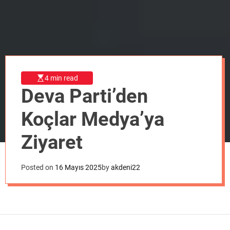
o
d
e
4 min read
Deva Parti’den
Koçlar Medya’ya
Ziyaret
Posted on
16 Mayıs 2025
by
akdeni22