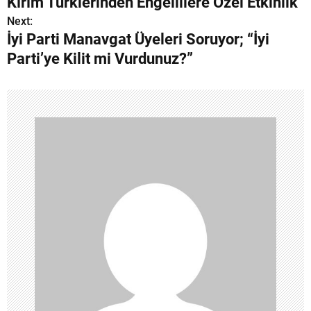
Kırım Türklerinden Engellilere Özel Etkinlik
a
Next:
İyi Parti Manavgat Üyeleri Soruyor; “İyi
z
Parti’ye Kilit mi Vurdunuz?”
ı
g
e
z
i
n
m
e
s
i