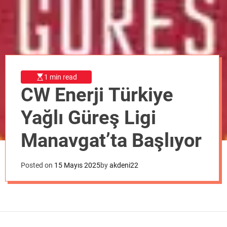
o
d
e
1 min read
CW Enerji Türkiye
Yağlı Güreş Ligi
Manavgat’ta Başlıyor
Posted on
15 Mayıs 2025
by
akdeni22