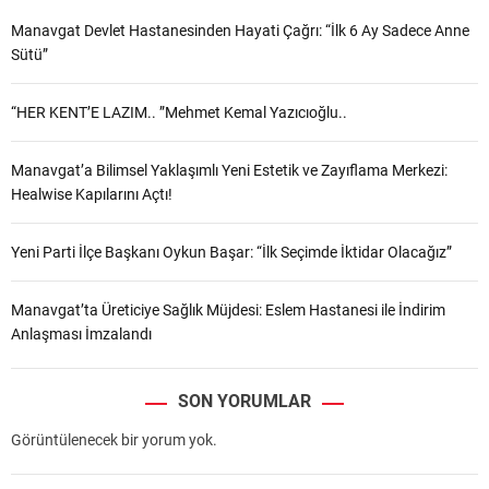
Manavgat Devlet Hastanesinden Hayati Çağrı: “İlk 6 Ay Sadece Anne
Sütü”
“HER KENT’E LAZIM.. ”Mehmet Kemal Yazıcıoğlu..
Manavgat’a Bilimsel Yaklaşımlı Yeni Estetik ve Zayıflama Merkezi:
Healwise Kapılarını Açtı!
Yeni Parti İlçe Başkanı Oykun Başar: “İlk Seçimde İktidar Olacağız”
Manavgat’ta Üreticiye Sağlık Müjdesi: Eslem Hastanesi ile İndirim
Anlaşması İmzalandı
SON YORUMLAR
Görüntülenecek bir yorum yok.