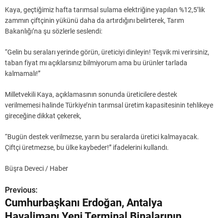
Kaya, geçtiğimiz hafta tarımsal sulama elektriğine yapılan %12,5’lik
zammın çiftçinin yükünü daha da artırdığını belirterek, Tarım
Bakanlığı’na şu sözlerle seslendi:
“Gelin bu seraları yerinde görün, üreticiyi dinleyin! Teşvik mi verirsiniz,
taban fiyat mı açıklarsınız bilmiyorum ama bu ürünler tarlada
kalmamalı!”
Milletvekili Kaya, açıklamasının sonunda üreticilere destek
verilmemesi halinde Türkiye’nin tarımsal üretim kapasitesinin tehlikeye
gireceğine dikkat çekerek,
“Bugün destek verilmezse, yarın bu seralarda üretici kalmayacak.
Çiftçi üretmezse, bu ülke kaybeder!” ifadelerini kullandı.
Büşra Deveci / Haber
Previous:
Y
Cumhurbaşkanı Erdoğan, Antalya
a
Havalimanı Yeni Terminal Binalarının