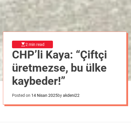
o
d
e
2 min read
CHP’li Kaya: “Çiftçi
üretmezse, bu ülke
kaybeder!”
Posted on
14 Nisan 2025
by
akdeni22