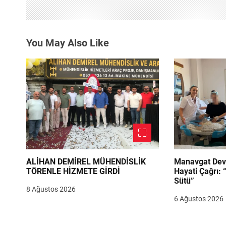
n
m
You May Also Like
e
s
i
ALİHAN DEMİREL MÜHENDİSLİK
Manavgat Dev
TÖRENLE HİZMETE GİRDİ
Hayati Çağrı: 
Sütü”
8 Ağustos 2026
6 Ağustos 2026