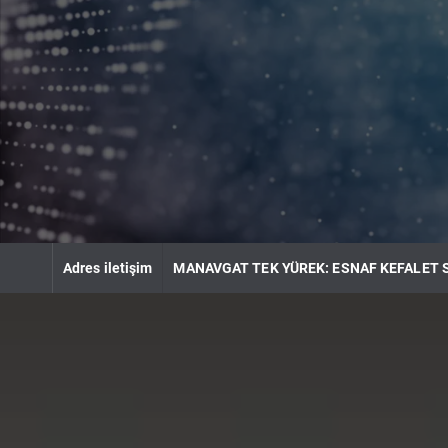
S
k
i
p
t
o
c
o
n
t
e
n
Adres iletişim
MANAVGAT TEK YÜREK: ESNAF KEFALET 
t