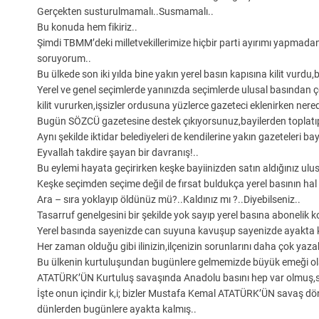
Gerçekten susturulmamalı..Susmamalı..
Bu konuda hem fikiriz..
Şimdi TBMM’deki milletvekillerimize hiçbir parti ayırımı yapmadan
soruyorum..
Bu ülkede son iki yılda bine yakın yerel basın kapısına kilit vurdu,b
Yerel ve genel seçimlerde yanınızda seçimlerde ulusal basından ço
kilit vururken,işsizler ordusuna yüzlerce gazeteci eklenirken nered
Bugün SÖZCÜ gazetesine destek çıkıyorsunuz,bayilerden toplatıp
Aynı şekilde iktidar belediyeleri de kendilerine yakın gazeteleri b
Eyvallah takdire şayan bir davranış!..
Bu eylemi hayata geçirirken keşke bayiinizden satın aldığınız ulu
Keşke seçimden seçime değil de fırsat buldukça yerel basının hal v
Ara – sıra yoklayıp öldünüz mü?..Kaldınız mı ?..Diyebilseniz..
Tasarruf genelgesini bir şekilde yok sayıp yerel basına abonelik 
Yerel basında sayenizde can suyuna kavuşup sayenizde ayakta k
Her zaman olduğu gibi ilinizin,ilçenizin sorunlarını daha çok yaza
Bu ülkenin kurtuluşundan bugünlere gelmemizde büyük emeği ola
ATATÜRK’ÜN Kurtuluş savaşında Anadolu basını hep var olmuş,s
İşte onun içindir k,i; bizler Mustafa Kemal ATATÜRK’ÜN savaş dön
dünlerden bugünlere ayakta kalmış..