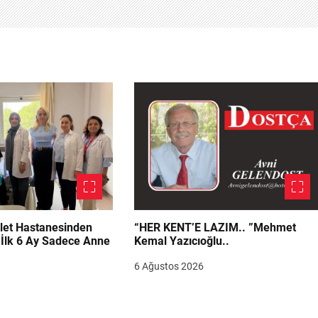
let Hastanesinden
“HER KENT’E LAZIM.. ”Mehmet
“İlk 6 Ay Sadece Anne
Kemal Yazıcıoğlu..
6 Ağustos 2026