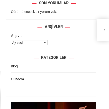
SON YORUMLAR
Görüntülenecek bir yorum yok.
Heye
ARŞIVLER
yolu 
Arşivler
KATEGORILER
Blog
Gündem