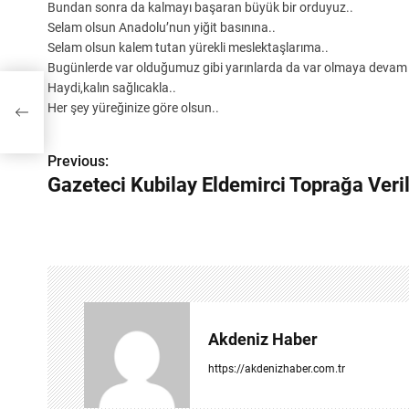
Bundan sonra da kalmayı başaran büyük bir orduyuz..
Selam olsun Anadolu’nun yiğit basınına..
Selam olsun kalem tutan yürekli meslektaşlarıma..
Bugünlerde var olduğumuz gibi yarınlarda da var olmaya devam e
Haydi,kalın sağlıcakla..
a
Her şey yüreğinize göre olsun..
Y
Previous:
Gazeteci Kubilay Eldemirci Toprağa Veril
a
z
ı
g
e
Akdeniz Haber
z
https://akdenizhaber.com.tr
i