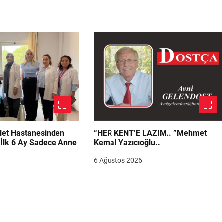
let Hastanesinden
“HER KENT’E LAZIM.. ”Mehmet
“İlk 6 Ay Sadece Anne
Kemal Yazıcıoğlu..
6 Ağustos 2026