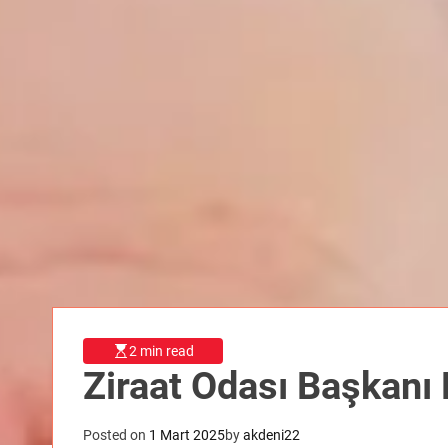
2 min read
Ziraat Odası Başkanı
Posted on
1 Mart 2025
by
akdeni22