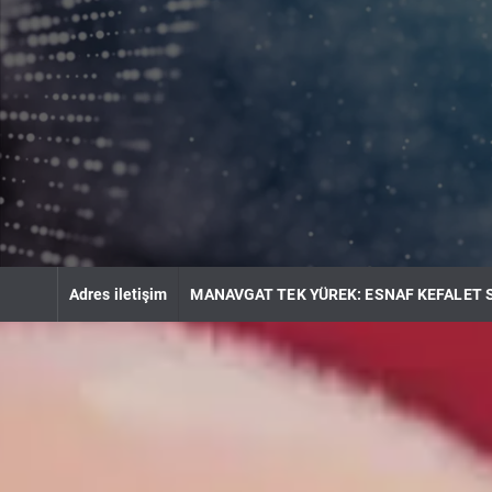
S
k
i
p
t
o
c
o
n
t
e
n
Adres iletişim
MANAVGAT TEK YÜREK: ESNAF KEFALET 
t