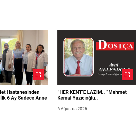
let Hastanesinden
“HER KENT’E LAZIM.. ”Mehmet
“İlk 6 Ay Sadece Anne
Kemal Yazıcıoğlu..
6 Ağustos 2026