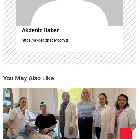
i
Akdeniz Haber
https://akdenizhaber.com.tr
You May Also Like