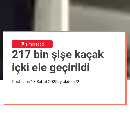
o
d
e
1 min read
217 bin şişe kaçak
içki ele geçirildi
Posted on
13 Şubat 2025
by
akdeni22