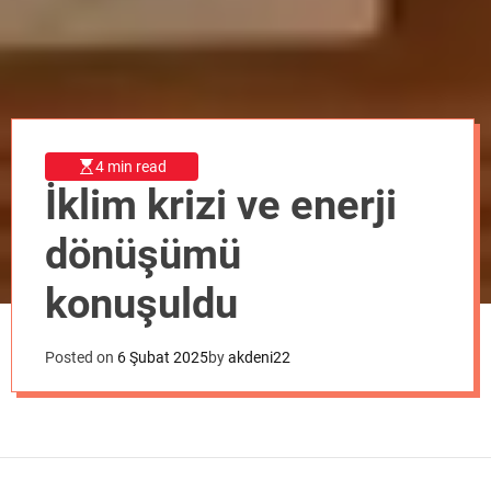
o
d
e
4 min read
İklim krizi ve enerji
dönüşümü
konuşuldu
Posted on
6 Şubat 2025
by
akdeni22