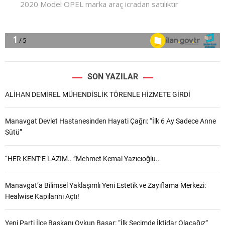
SON YAZILAR
ALİHAN DEMİREL MÜHENDİSLİK TÖRENLE HİZMETE GİRDİ
Manavgat Devlet Hastanesinden Hayati Çağrı: “İlk 6 Ay Sadece Anne
Sütü”
“HER KENT’E LAZIM.. ”Mehmet Kemal Yazıcıoğlu..
Manavgat’a Bilimsel Yaklaşımlı Yeni Estetik ve Zayıflama Merkezi:
Healwise Kapılarını Açtı!
Yeni Parti İlçe Başkanı Oykun Başar: “İlk Seçimde İktidar Olacağız”