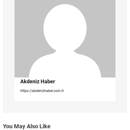
n
m
e
s
i
Akdeniz Haber
https://akdenizhaber.com.tr
You May Also Like