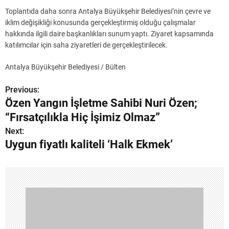
Toplantıda daha sonra Antalya Büyükşehir Belediyesi’nin çevre ve
iklim değişikliği konusunda gerçekleştirmiş olduğu çalışmalar
hakkında ilgili daire başkanlıkları sunum yaptı. Ziyaret kapsamında
katılımcılar için saha ziyaretleri de gerçekleştirilecek.
Antalya Büyükşehir Belediyesi / Bülten
Previous:
Y
Özen Yangın İşletme Sahibi Nuri Özen;
a
“Fırsatçılıkla Hiç İşimiz Olmaz”
z
Next:
Uygun fiyatlı kaliteli ‘Halk Ekmek’
ı
g
e
z
i