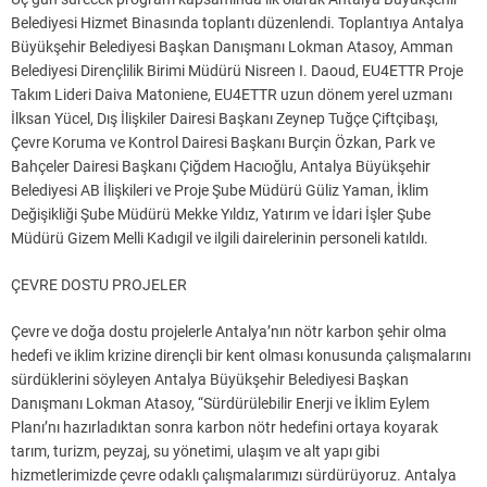
Belediyesi Hizmet Binasında toplantı düzenlendi. Toplantıya Antalya
Büyükşehir Belediyesi Başkan Danışmanı Lokman Atasoy, Amman
Belediyesi Dirençlilik Birimi Müdürü Nisreen I. Daoud, EU4ETTR Proje
Takım Lideri Daiva Matoniene, EU4ETTR uzun dönem yerel uzmanı
İlksan Yücel, Dış İlişkiler Dairesi Başkanı Zeynep Tuğçe Çiftçibaşı,
Çevre Koruma ve Kontrol Dairesi Başkanı Burçin Özkan, Park ve
Bahçeler Dairesi Başkanı Çiğdem Hacıoğlu, Antalya Büyükşehir
Belediyesi AB İlişkileri ve Proje Şube Müdürü Güliz Yaman, İklim
Değişikliği Şube Müdürü Mekke Yıldız, Yatırım ve İdari İşler Şube
Müdürü Gizem Melli Kadıgil ve ilgili dairelerinin personeli katıldı.
ÇEVRE DOSTU PROJELER
Çevre ve doğa dostu projelerle Antalya’nın nötr karbon şehir olma
hedefi ve iklim krizine dirençli bir kent olması konusunda çalışmalarını
sürdüklerini söyleyen Antalya Büyükşehir Belediyesi Başkan
Danışmanı Lokman Atasoy, “Sürdürülebilir Enerji ve İklim Eylem
Planı’nı hazırladıktan sonra karbon nötr hedefini ortaya koyarak
tarım, turizm, peyzaj, su yönetimi, ulaşım ve alt yapı gibi
hizmetlerimizde çevre odaklı çalışmalarımızı sürdürüyoruz. Antalya