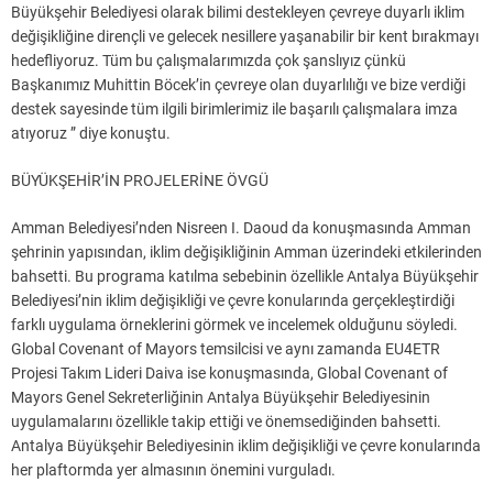
Büyükşehir Belediyesi olarak bilimi destekleyen çevreye duyarlı iklim
değişikliğine dirençli ve gelecek nesillere yaşanabilir bir kent bırakmayı
hedefliyoruz. Tüm bu çalışmalarımızda çok şanslıyız çünkü
Başkanımız Muhittin Böcek’in çevreye olan duyarlılığı ve bize verdiği
destek sayesinde tüm ilgili birimlerimiz ile başarılı çalışmalara imza
atıyoruz ” diye konuştu.
BÜYÜKŞEHİR’İN PROJELERİNE ÖVGÜ
Amman Belediyesi’nden Nisreen I. Daoud da konuşmasında Amman
şehrinin yapısından, iklim değişikliğinin Amman üzerindeki etkilerinden
bahsetti. Bu programa katılma sebebinin özellikle Antalya Büyükşehir
Belediyesi’nin iklim değişikliği ve çevre konularında gerçekleştirdiği
farklı uygulama örneklerini görmek ve incelemek olduğunu söyledi.
Global Covenant of Mayors temsilcisi ve aynı zamanda EU4ETR
Projesi Takım Lideri Daiva ise konuşmasında, Global Covenant of
Mayors Genel Sekreterliğinin Antalya Büyükşehir Belediyesinin
uygulamalarını özellikle takip ettiği ve önemsediğinden bahsetti.
Antalya Büyükşehir Belediyesinin iklim değişikliği ve çevre konularında
her plaftormda yer almasının önemini vurguladı.