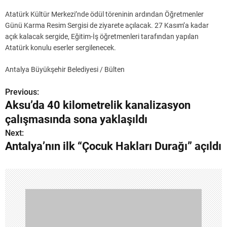
Atatürk Kültür Merkezi’nde ödül töreninin ardından Öğretmenler
Günü Karma Resim Sergisi de ziyarete açılacak. 27 Kasım’a kadar
açık kalacak sergide, Eğitim-İş öğretmenleri tarafından yapılan
Atatürk konulu eserler sergilenecek.
Antalya Büyükşehir Belediyesi / Bülten
Previous:
Y
Aksu’da 40 kilometrelik kanalizasyon
a
çalışmasında sona yaklaşıldı
z
Next:
Antalya’nın ilk “Çocuk Hakları Durağı” açıldı
ı
g
e
z