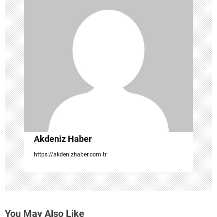
i
n
m
e
s
i
Akdeniz Haber
https://akdenizhaber.com.tr
You May Also Like