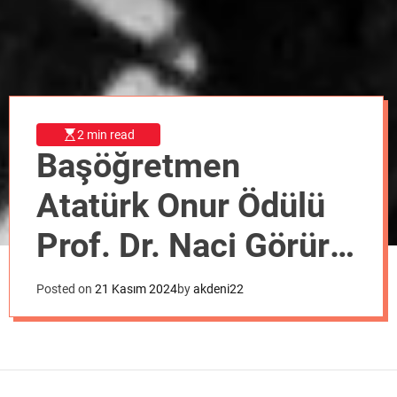
o
d
e
2 min read
Başöğretmen
Atatürk Onur Ödülü
Prof. Dr. Naci Görür’e
verilecek
Posted on
21 Kasım 2024
by
akdeni22