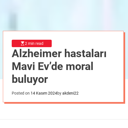
o
d
e
2 min read
Alzheimer hastaları
Mavi Ev’de moral
buluyor
Posted on
14 Kasım 2024
by
akdeni22