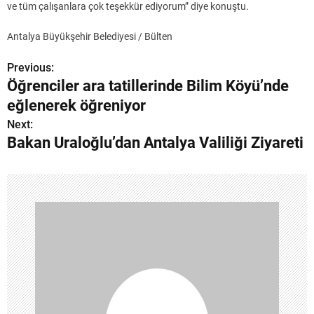
ve tüm çalışanlara çok teşekkür ediyorum” diye konuştu.
Antalya Büyükşehir Belediyesi / Bülten
Previous:
Y
Öğrenciler ara tatillerinde Bilim Köyü’nde
a
eğlenerek öğreniyor
z
Next:
Bakan Uraloğlu’dan Antalya Valiliği Ziyareti
ı
g
e
z
i
n
m