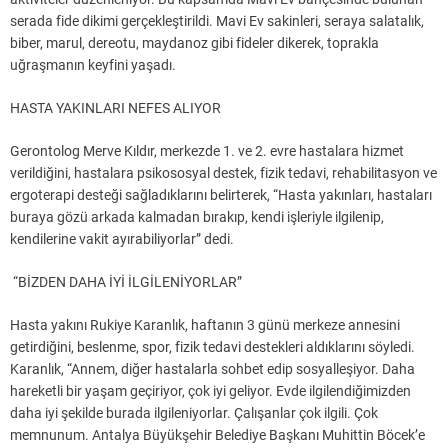
serada fide dikimi gerçekleştirildi. Mavi Ev sakinleri, seraya salatalık,
biber, marul, dereotu, maydanoz gibi fideler dikerek, toprakla
uğraşmanın keyfini yaşadı.
HASTA YAKINLARI NEFES ALIYOR
Gerontolog Merve Kıldır, merkezde 1. ve 2. evre hastalara hizmet
verildiğini, hastalara psikososyal destek, fizik tedavi, rehabilitasyon ve
ergoterapi desteği sağladıklarını belirterek, “Hasta yakınları, hastaları
buraya gözü arkada kalmadan bırakıp, kendi işleriyle ilgilenip,
kendilerine vakit ayırabiliyorlar” dedi.
“BİZDEN DAHA İYİ İLGİLENİYORLAR”
Hasta yakını Rukiye Karanlık, haftanın 3 günü merkeze annesini
getirdiğini, beslenme, spor, fizik tedavi destekleri aldıklarını söyledi.
Karanlık, “Annem, diğer hastalarla sohbet edip sosyalleşiyor. Daha
hareketli bir yaşam geçiriyor, çok iyi geliyor. Evde ilgilendiğimizden
daha iyi şekilde burada ilgileniyorlar. Çalışanlar çok ilgili. Çok
memnunum. Antalya Büyükşehir Belediye Başkanı Muhittin Böcek’e