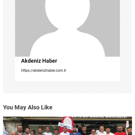
e
s
i
Akdeniz Haber
https://akdenizhaber.com.tr
You May Also Like