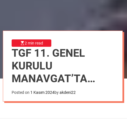
o
d
e
2 min read
TGF 11. GENEL
KURULU
MANAVGAT’TA
YAPILACAK
Posted on
1 Kasım 2024
by
akdeni22