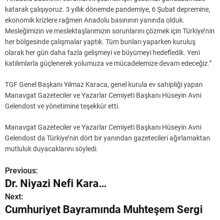
katarak çalışıyoruz. 3 yıllık dönemde pandemiye, 6 Şubat depremine,
ekonomik krizlere rağmen Anadolu basınının yanında olduk.
Mesleğimizin ve meslektaşlarımızın sorunlarını çözmek için Türkiye’nin
her bölgesinde çalışmalar yaptık. Tüm bunları yaparken kuruluş
olarak her gün daha fazla gelişmeyi ve büyümeyi hedefledik. Yeni
katılımlarla güçlenerek yolumuza ve mücadelemize devam edeceğiz.”
TGF Genel Başkanı Yılmaz Karaca, genel kurula ev sahipliği yapan
Manavgat Gazeteciler ve Yazarlar Cemiyeti Başkanı Hüseyin Avni
Gelendost ve yönetimine teşekkür etti.
Manavgat Gazeteciler ve Yazarlar Cemiyeti Başkanı Hüseyin Avni
Gelendost da Türkiye’nin dört bir yanından gazetecileri ağırlamaktan
mutluluk duyacaklarını söyledi.
Previous:
Y
Dr. Niyazi Nefi Kara…
a
Next:
Cumhuriyet Bayramında Muhteşem Sergi
z