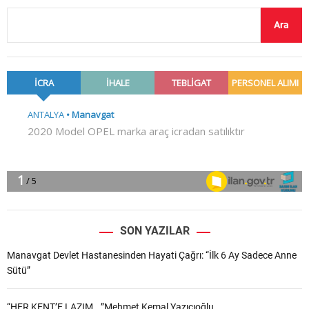
Ara
SON YAZILAR
Manavgat Devlet Hastanesinden Hayati Çağrı: “İlk 6 Ay Sadece Anne
Sütü”
“HER KENT’E LAZIM.. ”Mehmet Kemal Yazıcıoğlu..