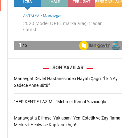
m
o
d
e
SON YAZILAR
Manavgat Devlet Hastanesinden Hayati Çağrı: “İlk 6 Ay
Sadece Anne Sütü”
“HER KENT’E LAZIM.. ”Mehmet Kemal Yazıcıoğlu..
Manavgat’a Bilimsel Yaklaşımlı Yeni Estetik ve Zayıflama
Merkezi: Healwise Kapılarını Açtı!