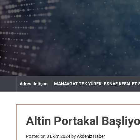
S
k
i
p
t
o
c
o
n
t
e
n
Adres iletişim
MANAVGAT TEK YÜREK: ESNAF KEFALET 
t
Altin Portakal Başliyo
Posted on
3 Ekim 2024
by
Akdeniz Haber