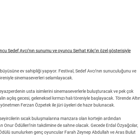
yuncu Sedef Avcı’nın sunumu ve oyuncu Serhat Kılıç’ın özel gösterisiyle
 büyüsüne ev sahipliği yapıyor. Festival, Sedef Avcı’nın sunuculuğunu ve
töreniyle sinemaseverleri selamlayacak.
beyazperdenin usta isimlerini sinemaseverlerle buluşturacak ve pek çok
in açılış gecesi, geleneksel kırmızı halı töreniyle başlayacak. Törende Altı
, yönetmen Ferzan Özpetek ile jüri üyeleri de hazır bulunacak.
e seyircilerin sıcak buluşmalarına manzara olan kortejin ardından
olan Onur Ödülleri’nin takdimine de sahne olacak. Gecede Erdal Özyağcılar,
r Ödülü sunulurken genç oyuncular Farah Zeynep Abdullah ve Aras Bulut