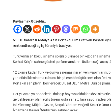
Paylaşmak Güzeldir..
61. Uluslararası Antalya Altın Portakal Film Festivali, başarılı o
renklendireceği açılış töreniyle başlıyor.
Türkiye’nin en köklü sinema şöleni 5 Ekim’de bir kez daha sinema
Serhat Kılıç’ın sahne gösteri performanslarını üstleneceği açılış 
12 Ekim’e kadar Türk ve dünya sinemasının en yeni yapımlarını, 
yan etkinlikle sinema ruhunu bir şölene dönüştürecek olan festival
Portakal sahiplerini belirleyecek Ulusal Uzun Metraj Jüri başkanı
Her yıl Antalya caddelerini dolaşıp hayranı oldukları dev isimlerl
gerçekleşecek olan açılış töreni, usta sanatçılara saygı ifadesi 
Işıl Yücesoy, Müjdat Gezen, Selçuk Yöntem ve Şerif Sezer’e Onu
İynemli’de Başarı Ödülleri’nin sahibi olacak.