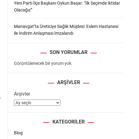
Yeni Parti İlçe Başkanı Oykun Başar: “İlk Seçimde İktidar
Olacağız”
Manavgat’ta Üreticiye Sağlık Müjdesi: Eslem Hastanesi
ile İndirim Anlaşması İmzalandı
SON YORUMLAR
Görüntülenecek bir yorum yok.
ARŞIVLER
Arşivler
n
KATEGORILER
Blog