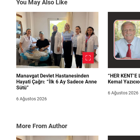
You May Also Like
e
s
i
Manavgat Devlet Hastanesinden
“HER KENT’E LAZIM
Hayati Çağrı: “İlk 6 Ay Sadece Anne
Kemal Yazıcıo
Sütü”
6 Ağustos 2026
6 Ağustos 2026
More From Author