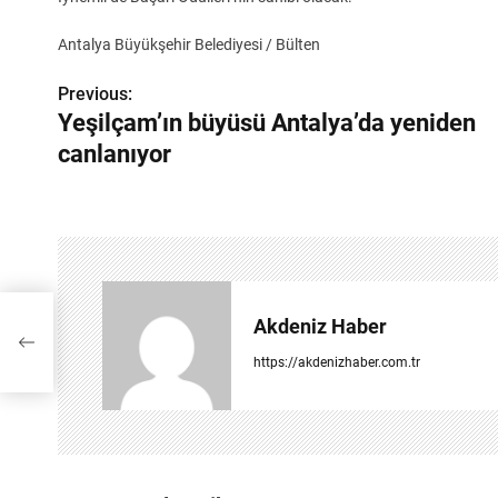
Antalya Büyükşehir Belediyesi / Bülten
Previous:
Y
Yeşilçam’ın büyüsü Antalya’da yeniden
a
canlanıyor
z
ı
g
e
iden
Akdeniz Haber
z
https://akdenizhaber.com.tr
i
n
m