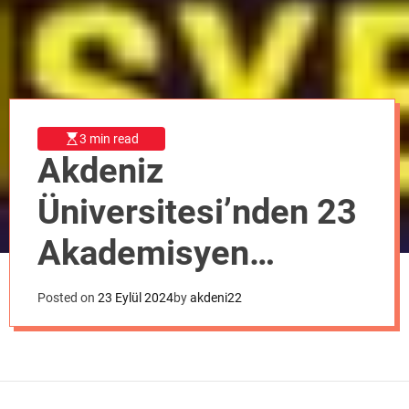
o
d
e
3 min read
Akdeniz
Üniversitesi’nden 23
Akademisyen
Dünyanın En Etkili
Posted on
23 Eylül 2024
by
akdeni22
Bilim İnsanları
Listesinde