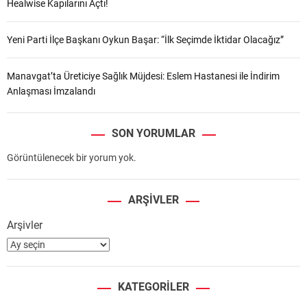
Healwise Kapılarını Açtı!
Yeni Parti İlçe Başkanı Oykun Başar: “İlk Seçimde İktidar Olacağız”
Manavgat’ta Üreticiye Sağlık Müjdesi: Eslem Hastanesi ile İndirim
Anlaşması İmzalandı
SON YORUMLAR
Görüntülenecek bir yorum yok.
ARŞIVLER
Arşivler
KATEGORILER