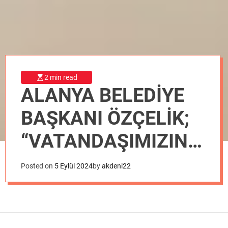
o
d
e
2 min read
ALANYA BELEDİYE
BAŞKANI ÖZÇELİK;
“VATANDAŞIMIZIN
KAZIKLANMASINA
Posted on
5 Eylül 2024
by
akdeni22
MÜSAADE
ETMEYECEĞİZ”