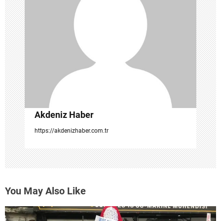
n
m
e
s
i
Akdeniz Haber
https://akdenizhaber.com.tr
You May Also Like