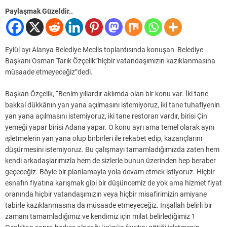
Paylaşmak Güzeldir..
Eylül ayı Alanya Belediye Meclis toplantısında konuşan Belediye
Başkanı Osman Tarık Özçelik”hiçbir vatandaşımızın kazıklanmasına
müsaade etmeyeceğiz”dedi.
Başkan Özçelik, “Benim yıllardır aklımda olan bir konu var. İki tane
bakkal dükkânın yan yana açılmasını istemiyoruz, iki tane tuhafiyenin
yan yana açılmasını istemiyoruz, iki tane restoran vardır, birisi Çin
yemeği yapar birisi Adana yapar. O konu ayrı ama temel olarak aynı
işletmelerin yan yana olup birbirleri ile rekabet edip, kazançlarını
düşürmesini istemiyoruz. Bu çalışmayı tamamladığımızda zaten hem
kendi arkadaşlarımızla hem de sizlerle bunun üzerinden hep beraber
geçeceğiz. Böyle bir planlamayla yola devam etmek istiyoruz. Hiçbir
esnafın fiyatına karışmak gibi bir düşüncemiz de yok ama hizmet fiyat
oranında hiçbir vatandaşımızın veya hiçbir misafirimizin amiyane
tabirle kazıklanmasına da müsaade etmeyeceğiz. İnşallah belirli bir
zamanı tamamladığımız ve kendimiz için milat belirlediğimiz 1