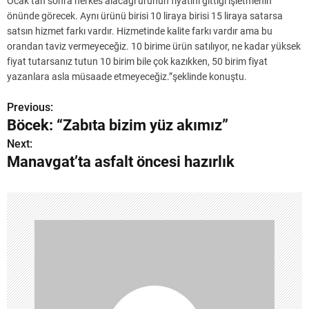
Ocak’tan sonra herkes alacağı ürünün fiyatını gittiği işletmenin
önünde görecek. Aynı ürünü birisi 10 liraya birisi 15 liraya satarsa
satsın hizmet farkı vardır. Hizmetinde kalite farkı vardır ama bu
orandan taviz vermeyeceğiz. 10 birime ürün satılıyor, ne kadar yüksek
fiyat tutarsanız tutun 10 birim bile çok kazıkken, 50 birim fiyat
yazanlara asla müsaade etmeyeceğiz.”şeklinde konuştu.
Previous:
Y
Böcek: “Zabıta bizim yüz akımız”
a
Next:
Manavgat’ta asfalt öncesi hazırlık
z
ı
g
e
z
i