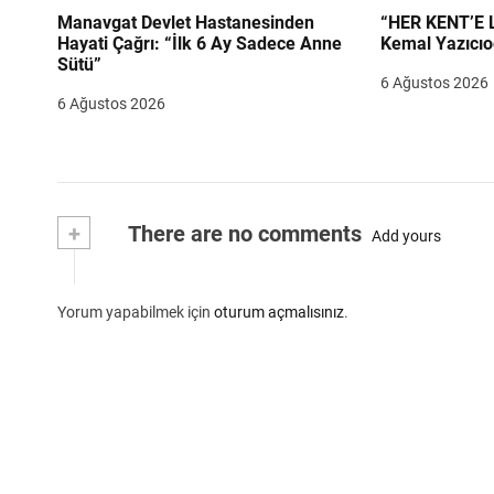
Manavgat Devlet Hastanesinden
“HER KENT’E LAZIM
Hayati Çağrı: “İlk 6 Ay Sadece Anne
Kemal Yazıcıo
Sütü”
6 Ağustos 2026
6 Ağustos 2026
+
There are no comments
Add yours
Yorum yapabilmek için
oturum açmalısınız
.