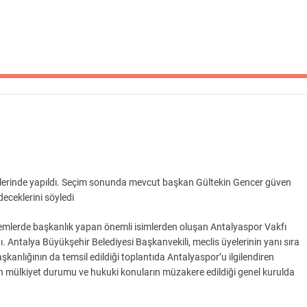
lerinde yapıldı. Seçim sonunda mevcut başkan Gültekin Gencer güven
eceklerini söyledi
emlerde başkanlık yapan önemli isimlerden oluşan Antalyaspor Vakfı
dı. Antalya Büyükşehir Belediyesi Başkanvekili, meclis üyelerinin yanı sıra
nlığının da temsil edildiği toplantıda Antalyaspor’u ilgilendiren
inin mülkiyet durumu ve hukuki konuların müzakere edildiği genel kurulda