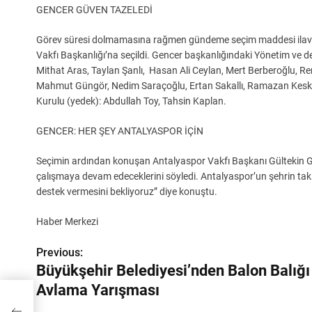
GENCER GÜVEN TAZELEDİ
Görev süresi dolmamasına rağmen gündeme seçim maddesi ilave e
Vakfı Başkanlığı’na seçildi. Gencer başkanlığındaki Yönetim ve de
Mithat Aras, Taylan Şanlı, Hasan Ali Ceylan, Mert Berberoğlu, 
Mahmut Güngör, Nedim Saraçoğlu, Ertan Sakallı, Ramazan Keskin,
Kurulu (yedek): Abdullah Toy, Tahsin Kaplan.
GENCER: HER ŞEY ANTALYASPOR İÇİN
Seçimin ardından konuşan Antalyaspor Vakfı Başkanı Gültekin G
çalışmaya devam edeceklerini söyledi. Antalyaspor’un şehrin ta
destek vermesini bekliyoruz” diye konuştu.
Haber Merkezi
Previous:
Y
Büyükşehir Belediyesi’nden Balon Balığı
a
Avlama Yarışması
z