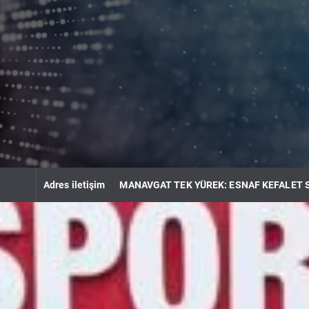
S
k
i
p
t
o
c
o
n
t
e
n
Adres iletişim
MANAVGAT TEK YÜREK: ESNAF KEFALET 
t