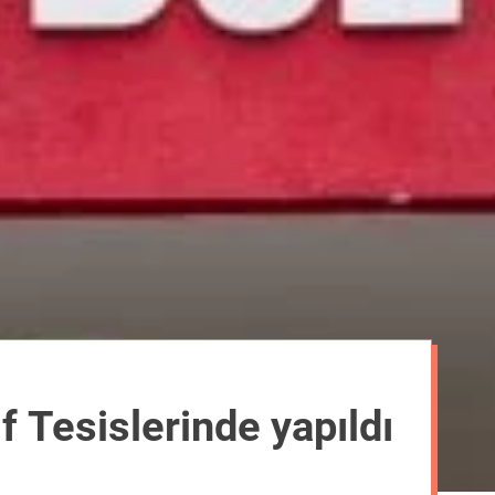
m
o
d
e
 Tesislerinde yapıldı