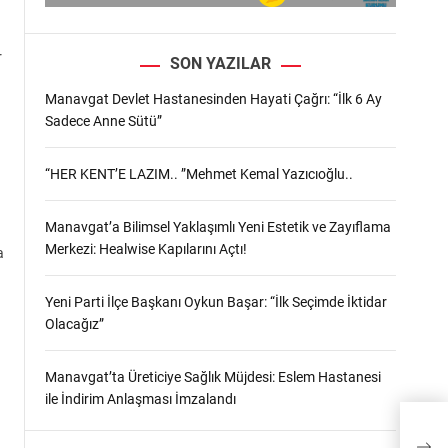
r
SON YAZILAR
Manavgat Devlet Hastanesinden Hayati Çağrı: “İlk 6 Ay
Sadece Anne Sütü”
“HER KENT’E LAZIM.. ”Mehmet Kemal Yazıcıoğlu..
Manavgat’a Bilimsel Yaklaşımlı Yeni Estetik ve Zayıflama
Merkezi: Healwise Kapılarını Açtı!
a
Yeni Parti İlçe Başkanı Oykun Başar: “İlk Seçimde İktidar
Olacağız”
Manavgat’ta Üreticiye Sağlık Müjdesi: Eslem Hastanesi
ile İndirim Anlaşması İmzalandı
Kepe