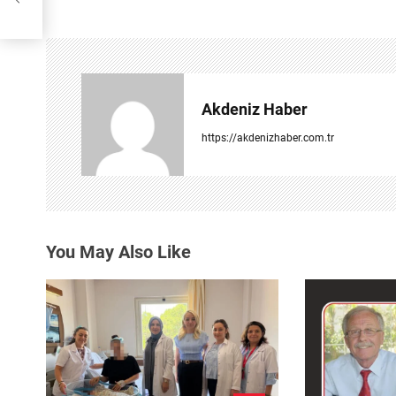
ı
g
e
Akdeniz Haber
z
https://akdenizhaber.com.tr
i
n
m
You May Also Like
e
s
i