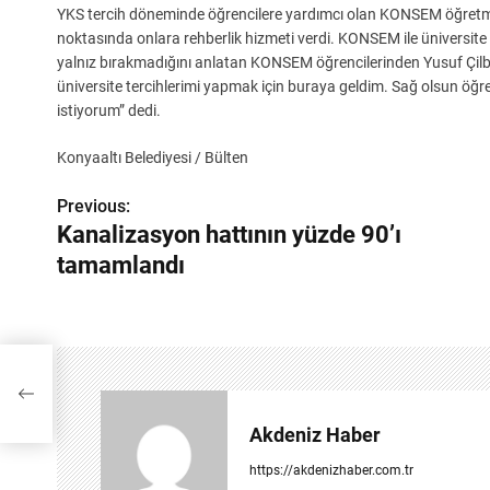
YKS tercih döneminde öğrencilere yardımcı olan KONSEM öğretmenler
noktasında onlara rehberlik hizmeti verdi. KONSEM ile üniversite 
yalnız bırakmadığını anlatan KONSEM öğrencilerinden Yusuf Çilb
üniversite tercihlerimi yapmak için buraya geldim. Sağ olsun öğ
istiyorum” dedi.
Konyaaltı Belediyesi / Bülten
Previous:
Y
Kanalizasyon hattının yüzde 90’ı
a
tamamlandı
z
ı
g
e
Akdeniz Haber
z
https://akdenizhaber.com.tr