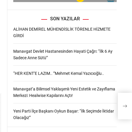
SON YAZILAR
ALİHAN DEMİREL MÜHENDİSLİK TÖRENLE HİZMETE
GİRDİ
Manavgat Devlet Hastanesinden Hayati Çağrı: “İlk 6 Ay
Sadece Anne Sütü”
“HER KENT’E LAZIM.. ”Mehmet Kemal Yazıcıoğlu..
Manavgat’a Bilimsel Yaklaşımlı Yeni Estetik ve Zayıflama
Merkezi: Healwise Kapılarını Açtı!
Pala
Şehi
Yeni Parti İlçe Başkanı Oykun Başar: “İlk Seçimde İktidar
Olacağız”