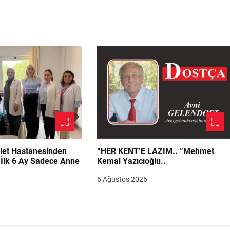
let Hastanesinden
“HER KENT’E LAZIM.. ”Mehmet
“İlk 6 Ay Sadece Anne
Kemal Yazıcıoğlu..
6 Ağustos 2026