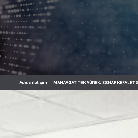
S
k
i
p
t
o
c
o
n
t
e
n
Adres iletişim
MANAVGAT TEK YÜREK: ESNAF KEFALET 
t