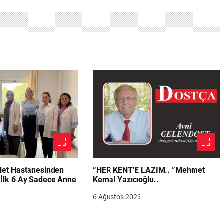
let Hastanesinden
“HER KENT’E LAZIM.. ”Mehmet
“İlk 6 Ay Sadece Anne
Kemal Yazıcıoğlu..
6 Ağustos 2026