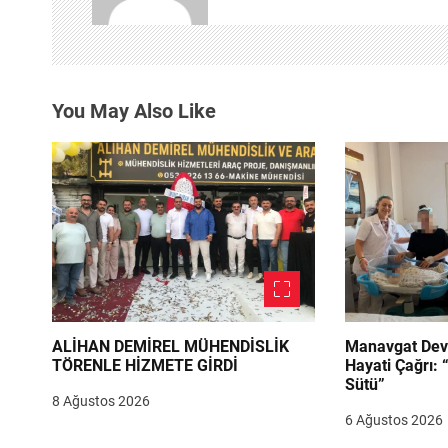
i
n
m
You May Also Like
e
s
i
ALİHAN DEMİREL MÜHENDİSLİK
Manavgat Dev
TÖRENLE HİZMETE GİRDİ
Hayati Çağrı: 
Sütü”
8 Ağustos 2026
6 Ağustos 2026