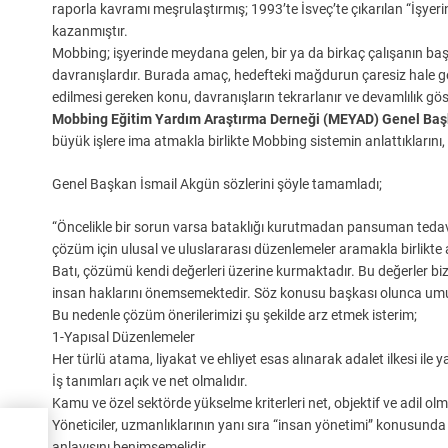
raporla kavramı meşrulaştırmış; 1993’te İsveç’te çıkarılan “İşyeri
kazanmıştır.
Mobbing; işyerinde meydana gelen, bir ya da birkaç çalışanın ba
davranışlardır. Burada amaç, hedefteki mağdurun çaresiz hale geti
edilmesi gereken konu, davranışların tekrarlanır ve devamlılık göst
Mobbing Eğitim Yardım Araştırma Derneği (MEYAD) Genel Başk
büyük işlere ima atmakla birlikte Mobbing sistemin anlattıklarını, a
Genel Başkan İsmail Akgün sözlerini şöyle tamamladı;
“Öncelikle bir sorun varsa bataklığı kurutmadan pansuman tedavi
çözüm için ulusal ve uluslararası düzenlemeler aramakla birlik
Batı, çözümü kendi değerleri üzerine kurmaktadır. Bu değerler bi
insan haklarını önemsemektedir. Söz konusu başkası olunca umur
Bu nedenle çözüm önerilerimizi şu şekilde arz etmek isterim;
1-Yapısal Düzenlemeler
Her türlü atama, liyakat ve ehliyet esas alınarak adalet ilkesi ile ya
İş tanımları açık ve net olmalıdır.
Kamu ve özel sektörde yükselme kriterleri net, objektif ve adil olma
Yöneticiler, uzmanlıklarının yanı sıra “insan yönetimi” konusunda 
anlayışını benimsemelidir.