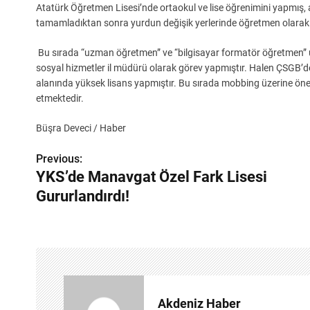
Atatürk Öğretmen Lisesi’nde ortaokul ve lise öğrenimini yapmış,
tamamladıktan sonra yurdun değişik yerlerinde öğretmen olarak 
Bu sırada “uzman öğretmen” ve “bilgisayar formatör öğretmen” unva
sosyal hizmetler il müdürü olarak görev yapmıştır. Halen ÇSGB
alanında yüksek lisans yapmıştır. Bu sırada mobbing üzerine ö
etmektedir.
Büşra Deveci / Haber
Previous:
Y
YKS’de Manavgat Özel Fark Lisesi
a
Gururlandırdı!
z
ı
g
e
Akdeniz Haber