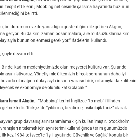
nı tespit ettiklerini, Mobbing neticesinde çalışma hayatında huzurun
lenmediğini belirtti.
u, bu durumun eve de yansıdığını gösterdiğini dile getiren Akgün,
ma geliyor. Bu da kimi zaman boşanmalara, aile mutsuzluklarına kimi
layısıyla bunun önlenmesi gerekiyor.” ifadelerini kullandı.
, şöyle devam etti:
r. Bir de, kadim medeniyetimizde olan meşveret kültürü var. Şu anda
lmasını istiyoruz. Yönetişimle ülkemizin birçok sorununun daha iyi
 huzurlu olacağına dolayısıyla insana yaraşır bir iş ortamıyla da kalitenin
şleyecek ve ekonomiye de olumlu katkı olacak.”
anı İsmail Akgün,
“Mobbing” terimi İngilizce “to mob” fiilinden
 gelmektedir. Türkçe ’de “yıldırma, bezdirme, psikolojik taciz” olarak
 hayvan grup davranışlarını tanımlamak için kullanılmıştır. Stockholm
avranışları nitelemek için aynı terimi kullandığında terim günümüzde
lk kez 1984’te İsveç’te “İş Hayatında Güvenlik ve Sağlık” konulu bir