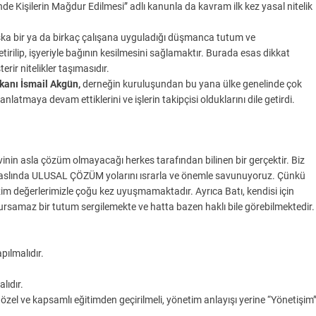
nde Kişilerin Mağdur Edilmesi” adlı kanunla da kavram ilk kez yasal nitelik
şka bir ya da birkaç çalışana uyguladığı düşmanca tutum ve
rilip, işyeriyle bağının kesilmesini sağlamaktır. Burada esas dikkat
erir nitelikler taşımasıdır.
anı İsmail Akgün,
derneğin kuruluşundan bu yana ülke genelinde çok
nlatmaya devam ettiklerini ve işlerin takipçisi olduklarını dile getirdi.
nin asla çözüm olmayacağı herkes tarafından bilinen bir gerçektir. Biz
te aslında ULUSAL ÇÖZÜM yolarını ısrarla ve önemle savunuyoruz. Çünkü
zim değerlerimizle çoğu kez uyuşmamaktadır. Ayrıca Batı, kendisi için
samaz bir tutum sergilemekte ve hatta bazen haklı bile görebilmektedir.
pılmalıdır.
lıdır.
özel ve kapsamlı eğitimden geçirilmeli, yönetim anlayışı yerine “Yönetişim