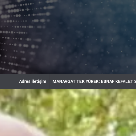
S
k
i
p
t
o
c
o
n
t
e
n
Adres iletişim
MANAVGAT TEK YÜREK: ESNAF KEFALET 
t