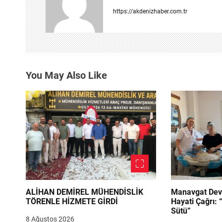
z
https://akdenizhaber.com.tr
i
n
m
You May Also Like
e
s
i
ALİHAN DEMİREL MÜHENDİSLİK
Manavgat Dev
TÖRENLE HİZMETE GİRDİ
Hayati Çağrı: 
Sütü”
8 Ağustos 2026