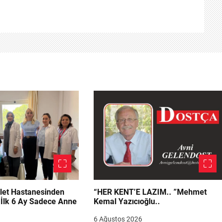
let Hastanesinden
“HER KENT’E LAZIM.. ”Mehmet
“İlk 6 Ay Sadece Anne
Kemal Yazıcıoğlu..
6 Ağustos 2026