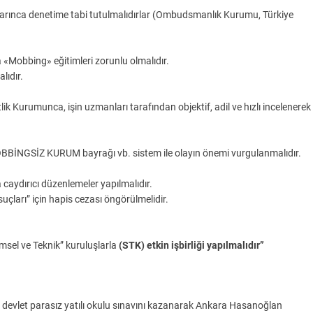
mlarınca denetime tabi tutulmalıdırlar (Ombudsmanlık Kurumu, Türkiye
a «Mobbing» eğitimleri zorunlu olmalıdır.
lıdır.
itlik Kurumunca, işin uzmanları tarafından objektif, adil ve hızlı incelenerek
OBBİNGSİZ KURUM bayrağı vb. sistem ile olayın önemi vurgulanmalıdır.
caydırıcı düzenlemeler yapılmalıdır.
ları” için hapis cezası öngörülmelidir.
msel ve Teknik” kuruluşlarla
(STK) etkin işbirliği yapılmalıdır”
evlet parasız yatılı okulu sınavını kazanarak Ankara Hasanoğlan