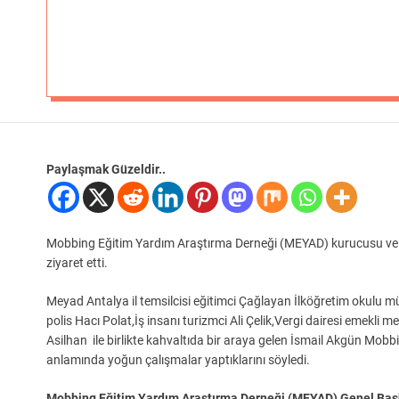
Paylaşmak Güzeldir..
Mobbing Eğitim Yardım Araştırma Derneği (MEYAD) kurucusu ve ge
ziyaret etti.
Meyad Antalya il temsilcisi eğitimci Çağlayan İlköğretim okulu m
polis Hacı Polat,İş insanı turizmci Ali Çelik,Vergi dairesi emekl
Asilhan ile birlikte kahvaltıda bir araya gelen İsmail Akgün Mo
anlamında yoğun çalışmalar yaptıklarını söyledi.
Mobbing Eğitim Yardım Araştırma Derneği (MEYAD) Genel Başk