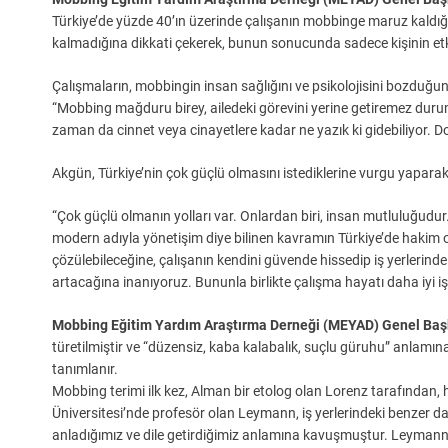
Türkiye’de yüzde 40’ın üzerinde çalışanın mobbinge maruz kaldığı
kalmadığına dikkati çekerek, bunun sonucunda sadece kişinin etki
Çalışmaların, mobbingin insan sağlığını ve psikolojisini bozduğun
“Mobbing mağduru birey, ailedeki görevini yerine getiremez duru
zaman da cinnet veya cinayetlere kadar ne yazık ki gidebiliyor. Do
Akgün, Türkiye’nin çok güçlü olmasını istediklerine vurgu yaparak
“Çok güçlü olmanın yolları var. Onlardan biri, insan mutluluğudu
modern adıyla yönetişim diye bilinen kavramın Türkiye’de hakim o
çözülebileceğine, çalışanın kendini güvende hissedip iş yerlerinde
artacağına inanıyoruz. Bununla birlikte çalışma hayatı daha iyi i
Mobbing Eğitim Yardım Araştırma Derneği (MEYAD) Genel Başk
türetilmiştir ve “düzensiz, kaba kalabalık, suçlu güruhu” anlamına
tanımlanır.
Mobbing terimi ilk kez, Alman bir etolog olan Lorenz tarafından,
Üniversitesi’nde profesör olan Leymann, iş yerlerindeki benzer d
anladığımız ve dile getirdiğimiz anlamına kavuşmuştur. Leymann, i