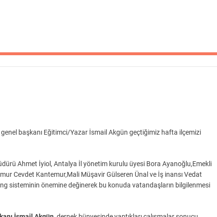
nel başkanı Eğitimci/Yazar İsmail Akgün geçtiğimiz hafta ilçemizi
üdürü Ahmet İyiol, Antalya İl yönetim kurulu üyesi Bora Ayanoğlu,Emekli
i memur Cevdet Kantemur,Mali Müşavir Gülseren Ünal ve İş inansı Vedat
bbing sisteminin önemine değinerek bu konuda vatandaşların bilgilenmesi
anı İsmail Akgün,
dernek bünyesinde yaptıkları çalışmalar sonucu,