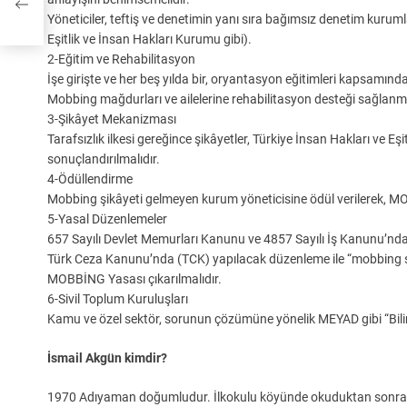
Yöneticiler, teftiş ve denetimin yanı sıra bağımsız denetim kuru
Eşitlik ve İnsan Hakları Kurumu gibi).
2-Eğitim ve Rehabilitasyon
İşe girişte ve her beş yılda bir, oryantasyon eğitimleri kapsamınd
Mobbing mağdurları ve ailelerine rehabilitasyon desteği sağlanma
3-Şikâyet Mekanizması
Tarafsızlık ilkesi gereğince şikâyetler, Türkiye İnsan Hakları ve Eş
sonuçlandırılmalıdır.
4-Ödüllendirme
Mobbing şikâyeti gelmeyen kurum yöneticisine ödül verilerek, M
5-Yasal Düzenlemeler
657 Sayılı Devlet Memurları Kanunu ve 4857 Sayılı İş Kanunu’nda 
Türk Ceza Kanunu’nda (TCK) yapılacak düzenleme ile “mobbing suç
MOBBİNG Yasası çıkarılmalıdır.
6-Sivil Toplum Kuruluşları
Kamu ve özel sektör, sorunun çözümüne yönelik MEYAD gibi “Bili
İsmail Akgün kimdir?
1970 Adıyaman doğumludur. İlkokulu köyünde okuduktan sonra d