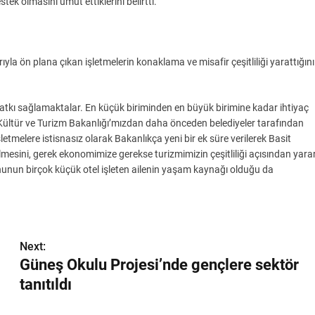
ek olmasını umut ettiklerini belirtti.
ıyla ön plana çıkan işletmelerin konaklama ve misafir çeşitliliği yarattığını
 katkı sağlamaktalar. En küçük biriminden en büyük birimine kadar ihtiyaç
Kültür ve Turizm Bakanlığı’mızdan daha önceden belediyeler tarafından
tmelere istisnasız olarak Bakanlıkça yeni bir ek süre verilerek Basit
esini, gerek ekonomimize gerekse turizmimizin çeşitliliği açısından yara
onunun birçok küçük otel işleten ailenin yaşam kaynağı olduğu da
Next:
Güneş Okulu Projesi’nde gençlere sektör
tanıtıldı