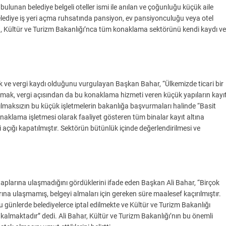
 bulunan belediye belgeli oteller ismi ile anılan ve çoğunluğu küçük aile
elediye iş yeri açma ruhsatında pansiyon, ev pansiyonculuğu veya otel
, Kültür ve Turizm Bakanlığı’nca tüm konaklama sektörünü kendi kaydı ve
k ve vergi kaydı olduğunu vurgulayan Başkan Bahar, “Ülkemizde ticari bir
almak, vergi açısından da bu konaklama hizmeti veren küçük yapıların kayı
kılmaksızın bu küçük işletmelerin bakanlığa başvurmaları halinde “Basit
aklama işletmesi olarak faaliyet gösteren tüm binalar kayıt altına
i açığı kapatılmıştır. Sektörün bütünlük içinde değerlendirilmesi ve
larına ulaşmadığını gördüklerini ifade eden Başkan Ali Bahar, “Birçok
na ulaşmamış, belgeyi almaları için gereken süre maalesef kaçırılmıştır.
 bu günlerde belediyelerce iptal edilmekte ve Kültür ve Turizm Bakanlığı
 kalmaktadır” dedi. Ali Bahar, Kültür ve Turizm Bakanlığı’nın bu önemli