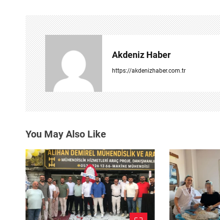
ı
g
e
Akdeniz Haber
z
https://akdenizhaber.com.tr
i
n
m
You May Also Like
e
s
i