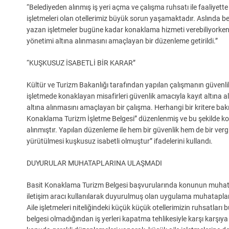
“Belediyeden alınmış iş yeri açma ve çalışma ruhsatı ile faaliyette
işletmeleri olan otellerimiz büyük sorun yaşamaktadır. Aslında b
yazan işletmeler bugüne kadar konaklama hizmeti verebiliyorken
yönetimi altına alınmasını amaçlayan bir düzenleme getirildi.”
“KUŞKUSUZ İSABETLİ BİR KARAR”
Kültür ve Turizm Bakanlığı tarafından yapılan çalışmanın güvenli
işletmede konaklayan misafirleri güvenlik amacıyla kayıt altına 
altına alınmasını amaçlayan bir çalışma. Herhangi bir kritere ba
Konaklama Turizm İşletme Belgesi” düzenlenmiş ve bu şekilde kon
alınmıştır. Yapılan düzenleme ile hem bir güvenlik hem de bir verg
yürütülmesi kuşkusuz isabetli olmuştur” ifadelerini kullandı.
DUYURULAR MUHATAPLARINA ULAŞMADI
Basit Konaklama Turizm Belgesi başvurularında konunun muhatap
iletişim aracı kullanılarak duyurulmuş olan uygulama muhatapları
Aile işletmeleri niteliğindeki küçük küçük otellerimizin ruhsatları
belgesi olmadığından iş yerleri kapatma tehlikesiyle karşı karşıya