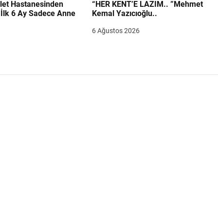
let Hastanesinden
“HER KENT’E LAZIM.. ”Mehmet
“İlk 6 Ay Sadece Anne
Kemal Yazıcıoğlu..
6 Ağustos 2026