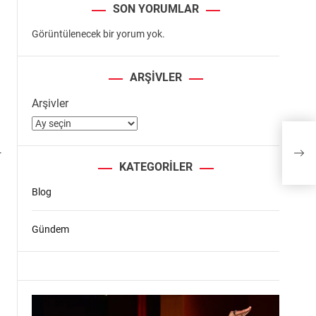
SON YORUMLAR
Görüntülenecek bir yorum yok.
ARŞIVLER
Arşivler
Güne
sektö
r
KATEGORILER
Blog
Gündem