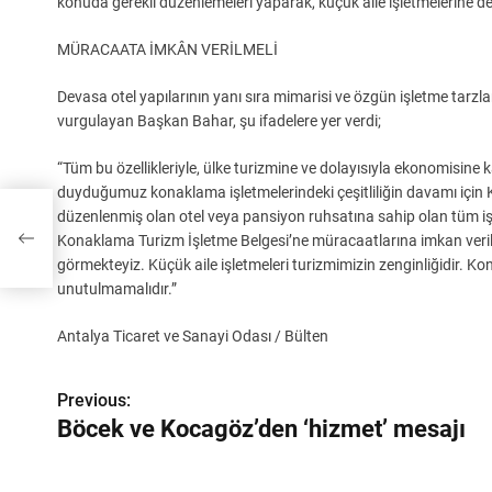
konuda gerekli düzenlemeleri yaparak, küçük aile işletmelerine dest
MÜRACAATA İMKÂN VERİLMELİ
Devasa otel yapılarının yanı sıra mimarisi ve özgün işletme tarzlar
vurgulayan Başkan Bahar, şu ifadelere yer verdi;
“Tüm bu özellikleriyle, ülke turizmine ve dolayısıyla ekonomisine
duyduğumuz konaklama işletmelerindeki çeşitliliğin davamı için 
düzenlenmiş olan otel veya pansiyon ruhsatına sahip olan tüm işle
sajı
Konaklama Turizm İşletme Belgesi’ne müracaatlarına imkan verilm
görmekteyiz. Küçük aile işletmeleri turizmimizin zenginliğidir. K
unutulmamalıdır.”
Antalya Ticaret ve Sanayi Odası / Bülten
Y
Previous:
Böcek ve Kocagöz’den ‘hizmet’ mesajı
a
z