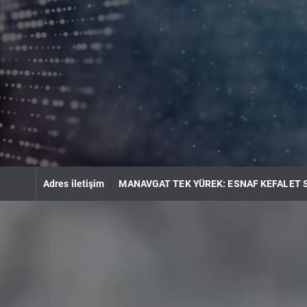
S
k
i
p
t
o
c
o
n
t
e
n
Adres iletişim
MANAVGAT TEK YÜREK: ESNAF KEFALET 
t