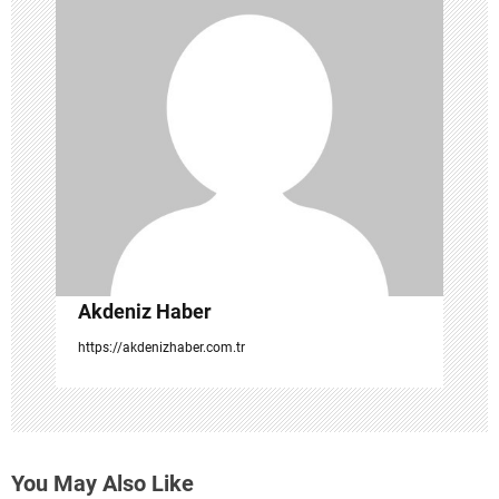
n
m
e
s
i
Akdeniz Haber
https://akdenizhaber.com.tr
You May Also Like