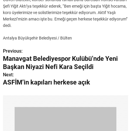
Şefi Yiğit Aktı’ya teşekkür ederek, “Ben emeği için başta Yiğit hocama,
koro üyelerimize ve solistlerimize teşekkür ediyorum. Aktif Yaşlı
Merkezi’mizin amacı işte bu. Emeği geçen herkese teşekkür ediyorum”
dedi.
Antalya Büyükşehir Belediyesi / Bülten
Previous:
Y
Manavgat Belediyespor Kulübü’nde Yeni
a
Başkan Niyazi Nefi Kara Seçildi
z
Next:
ASFİM’in kapıları herkese açık
ı
g
e
z
i