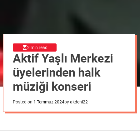
o
d
e
2 min read
Aktif Yaşlı Merkezi
üyelerinden halk
müziği konseri
Posted on
1 Temmuz 2024
by
akdeni22