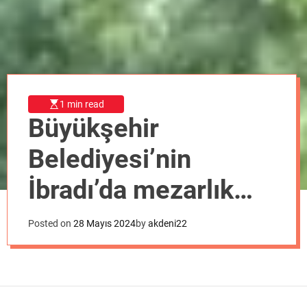
o
d
e
1 min read
Büyükşehir
Belediyesi’nin
İbradı’da mezarlık
temizlik ve bakımları
Posted on
28 Mayıs 2024
by
akdeni22
sürüyor