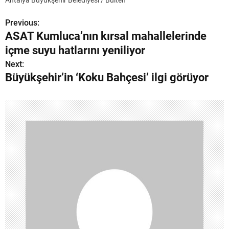
Antalya Büyükşehir Belediyesi / Bülten
Previous:
Y
ASAT Kumluca’nın kırsal mahallelerinde
a
içme suyu hatlarını yeniliyor
z
Next:
Büyükşehir’in ‘Koku Bahçesi’ ilgi görüyor
ı
g
e
z
i
n
m
e