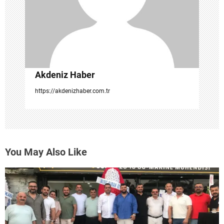
s
i
Akdeniz Haber
https://akdenizhaber.com.tr
You May Also Like