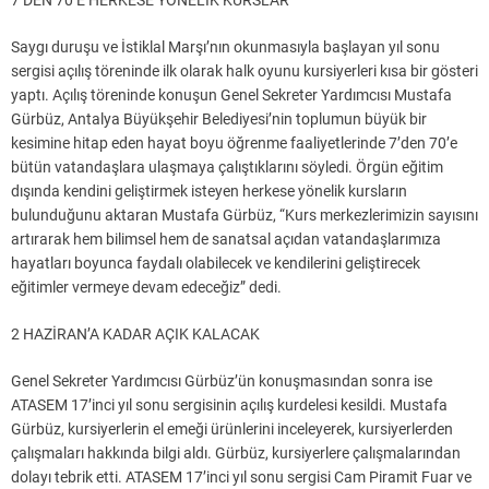
7’DEN 70’E HERKESE YÖNELİK KURSLAR
Saygı duruşu ve İstiklal Marşı’nın okunmasıyla başlayan yıl sonu
sergisi açılış töreninde ilk olarak halk oyunu kursiyerleri kısa bir gösteri
yaptı. Açılış töreninde konuşun Genel Sekreter Yardımcısı Mustafa
Gürbüz, Antalya Büyükşehir Belediyesi’nin toplumun büyük bir
kesimine hitap eden hayat boyu öğrenme faaliyetlerinde 7’den 70’e
bütün vatandaşlara ulaşmaya çalıştıklarını söyledi. Örgün eğitim
dışında kendini geliştirmek isteyen herkese yönelik kursların
bulunduğunu aktaran Mustafa Gürbüz, “Kurs merkezlerimizin sayısını
artırarak hem bilimsel hem de sanatsal açıdan vatandaşlarımıza
hayatları boyunca faydalı olabilecek ve kendilerini geliştirecek
eğitimler vermeye devam edeceğiz” dedi.
2 HAZİRAN’A KADAR AÇIK KALACAK
Genel Sekreter Yardımcısı Gürbüz’ün konuşmasından sonra ise
ATASEM 17’inci yıl sonu sergisinin açılış kurdelesi kesildi. Mustafa
Gürbüz, kursiyerlerin el emeği ürünlerini inceleyerek, kursiyerlerden
çalışmaları hakkında bilgi aldı. Gürbüz, kursiyerlere çalışmalarından
dolayı tebrik etti. ATASEM 17’inci yıl sonu sergisi Cam Piramit Fuar ve