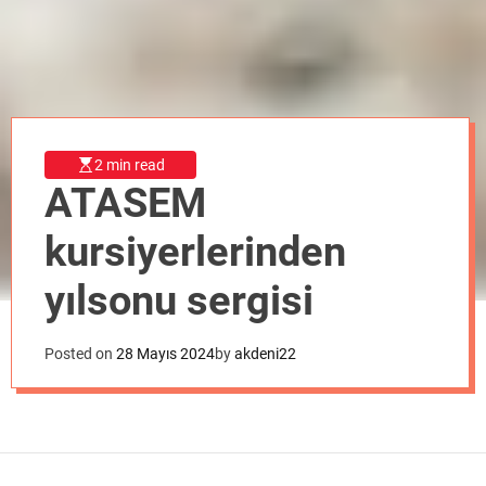
o
d
e
2 min read
ATASEM
kursiyerlerinden
yılsonu sergisi
Posted on
28 Mayıs 2024
by
akdeni22