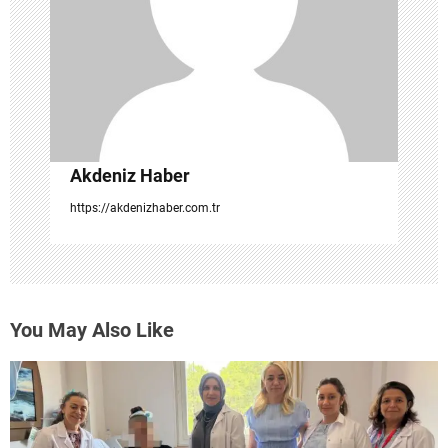
e
s
i
Akdeniz Haber
https://akdenizhaber.com.tr
You May Also Like