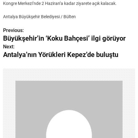
Kongre Merkezi’nde 2 Haziran’a kadar ziyarete açık kalacak.
Antalya Büyükşehir Belediyesi / Bülten
Previous:
Y
Büyükşehir’in ‘Koku Bahçesi’ ilgi görüyor
a
Next:
Antalya’nın Yörükleri Kepez’de buluştu
z
ı
g
e
z
i
n
m