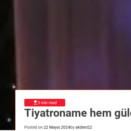
3 min read
Tiyatroname hem gül
Posted on
22 Mayıs 2024
by
akdeni22