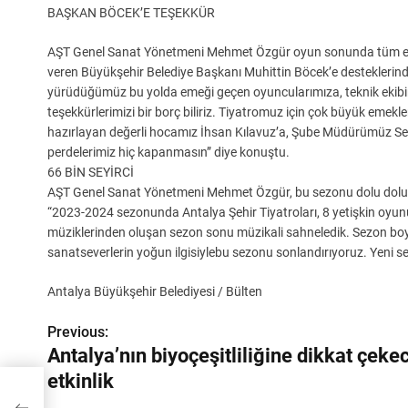
BAŞKAN BÖCEK’E TEŞEKKÜR
AŞT Genel Sanat Yönetmeni Mehmet Özgür oyun sonunda tüm ekib
veren Büyükşehir Belediye Başkanı Muhittin Böcek’e desteklerind
yürüdüğümüz bu yolda emeği geçen oyuncularımıza, teknik ekibimiz
teşekkürlerimizi bir borç biliriz. Tiyatromuz için çok büyük emekle
hazırlayan değerli hocamız İhsan Kılavuz’a, Şube Müdürümüz Seyf
perdelerimiz hiç kapanmasın” diye konuştu.
66 BİN SEYİRCİ
AŞT Genel Sanat Yönetmeni Mehmet Özgür, bu sezonu dolu dolu geçi
“2023-2024 sezonunda Antalya Şehir Tiyatroları, 8 yetişkin oyun
müziklerinden oluşan sezon sonu müzikali sahneledik. Sezon boyun
sanatseverlerin yoğun ilgisiylebu sezonu sonlandırıyoruz. Yeni s
Antalya Büyükşehir Belediyesi / Bülten
Previous:
Y
Antalya’nın biyoçeşitliliğine dikkat çeke
a
etkinlik
z