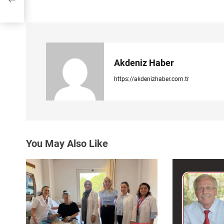
ı
g
e
Akdeniz Haber
z
https://akdenizhaber.com.tr
i
n
m
You May Also Like
e
s
i