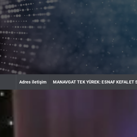
S
k
i
p
t
o
c
o
n
t
e
n
Adres iletişim
MANAVGAT TEK YÜREK: ESNAF KEFALET 
t