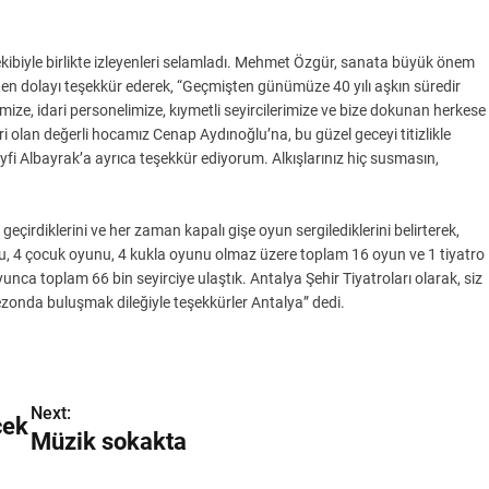
iyle birlikte izleyenleri selamladı. Mehmet Özgür, sanata büyük önem
en dolayı teşekkür ederek, “Geçmişten günümüze 40 yılı aşkın süredir
e, idari personelimize, kıymetli seyircilerimize ve bize dokunan herkese
ri olan değerli hocamız Cenap Aydınoğlu’na, bu güzel geceyi titizlikle
i Albayrak’a ayrıca teşekkür ediyorum. Alkışlarınız hiç susmasın,
rdiklerini ve her zaman kapalı gişe oyun sergilediklerini belirterek,
u, 4 çocuk oyunu, 4 kukla oyunu olmaz üzere toplam 16 oyun ve 1 tiyatro
ca toplam 66 bin seyirciye ulaştık. Antalya Şehir Tiyatroları olarak, siz
ezonda buluşmak dileğiyle teşekkürler Antalya” dedi.
Next:
cek
Müzik sokakta