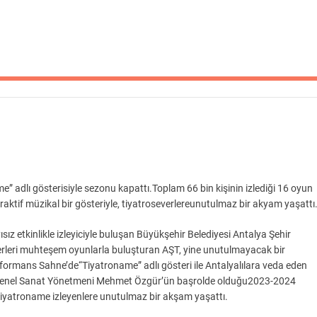
e” adlı gösterisiyle sezonu kapattı.Toplam 66 bin kişinin izlediği 16 oyun
eraktif müzikal bir gösteriyle, tiyatroseverlereunutulmaz bir akyam yaşattı
yısız etkinlikle izleyiciyle buluşan Büyükşehir Belediyesi Antalya Şehir
erleri muhteşem oyunlarla buluşturan AŞT, yine unutulmayacak bir
rformans Sahne’de“Tiyatroname” adlı gösteri ile Antalyalılara veda eden
ŞT Genel Sanat Yönetmeni Mehmet Özgür’ün başrolde olduğu2023-2024
Tiyatroname izleyenlere unutulmaz bir akşam yaşattı.