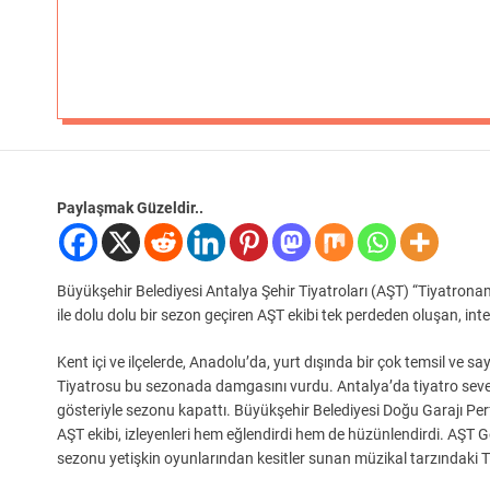
Paylaşmak Güzeldir..
Büyükşehir Belediyesi Antalya Şehir Tiyatroları (AŞT) “Tiyatronam
ile dolu dolu bir sezon geçiren AŞT ekibi tek perdeden oluşan, int
Kent içi ve ilçelerde, Anadolu’da, yurt dışında bir çok temsil ve sa
Tiyatrosu bu sezonada damgasını vurdu. Antalya’da tiyatro sev
gösteriyle sezonu kapattı. Büyükşehir Belediyesi Doğu Garajı Pe
AŞT ekibi, izleyenleri hem eğlendirdi hem de hüzünlendirdi. A
sezonu yetişkin oyunlarından kesitler sunan müzikal tarzındaki 