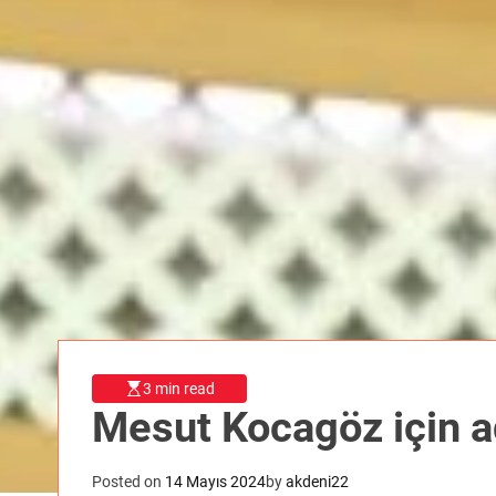
3 min read
Mesut Kocagöz için ad
Posted on
14 Mayıs 2024
by
akdeni22