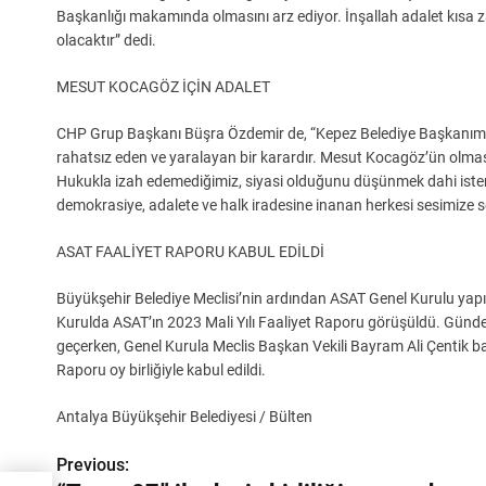
Başkanlığı makamında olmasını arz ediyor. İnşallah adalet kısa
olacaktır” dedi.
MESUT KOCAGÖZ İÇİN ADALET
CHP Grup Başkanı Büşra Özdemir de, “Kepez Belediye Başkanımı
rahatsız eden ve yaralayan bir karardır. Mesut Kocagöz’ün olmas
Hukukla izah edemediğimiz, siyasi olduğunu düşünmek dahi istem
demokrasiye, adalete ve halk iradesine inanan herkesi sesimize se
ASAT FAALİYET RAPORU KABUL EDİLDİ
Büyükşehir Belediye Meclisi’nin ardından ASAT Genel Kurulu yapıld
Kurulda ASAT’ın 2023 Mali Yılı Faaliyet Raporu görüşüldü. Günd
geçerken, Genel Kurula Meclis Başkan Vekili Bayram Ali Çentik b
Raporu oy birliğiyle kabul edildi.
Antalya Büyükşehir Belediyesi / Bülten
Previous:
Y