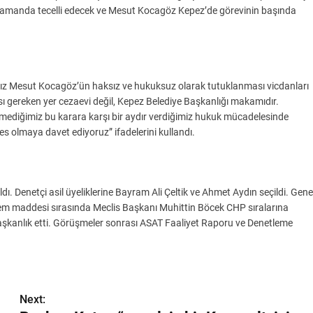
 zamanda tecelli edecek ve Mesut Kocagöz Kepez’de görevinin başında
z Mesut Kocagöz’ün haksız ve hukuksuz olarak tutuklanması vicdanları
ı gereken yer cezaevi değil, Kepez Belediye Başkanlığı makamıdır.
ediğimiz bu karara karşı bir aydır verdiğimiz hukuk mücadelesinde
s olmaya davet ediyoruz” ifadelerini kullandı.
ı. Denetçi asil üyeliklerine Bayram Ali Çeltik ve Ahmet Aydın seçildi. Gene
em maddesi sırasında Meclis Başkanı Muhittin Böcek CHP sıralarına
aşkanlık etti. Görüşmeler sonrası ASAT Faaliyet Raporu ve Denetleme
Next: