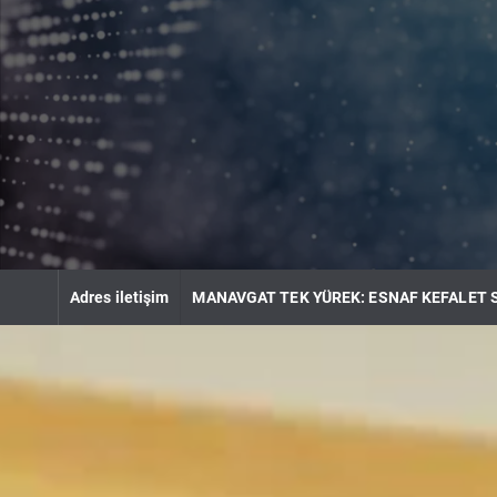
S
k
i
p
t
o
c
o
n
t
e
n
Adres iletişim
MANAVGAT TEK YÜREK: ESNAF KEFALET 
t