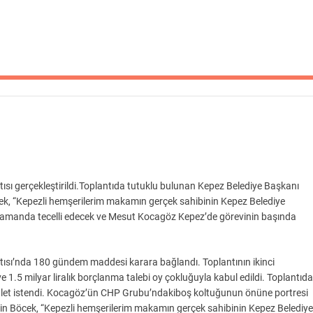
ısı gerçekleştirildi.Toplantıda tutuklu bulunan Kepez Belediye Başkanı
ek, “Kepezli hemşerilerim makamın gerçek sahibinin Kepez Belediye
 zamanda tecelli edecek ve Mesut Kocagöz Kepez’de görevinin başında
tısı’nda 180 gündem maddesi karara bağlandı. Toplantının ikinci
e 1.5 milyar liralık borçlanma talebi oy çokluğuyla kabul edildi. Toplantıda
let istendi. Kocagöz’ün CHP Grubu’ndakiboş koltuğunun önüne portresi
tin Böcek, “Kepezli hemşerilerim makamın gerçek sahibinin Kepez Belediye