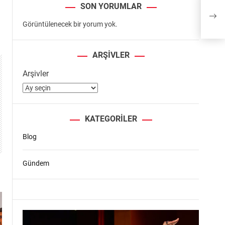
SON YORUMLAR
Başk
için
Görüntülenecek bir yorum yok.
ARŞIVLER
Arşivler
KATEGORILER
Blog
Gündem