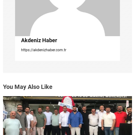
i
Akdeniz Haber
https://akdenizhaber.com.tr
You May Also Like