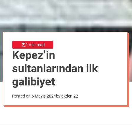
o
d
e
1 min read
Kepez’in
sultanlarından ilk
galibiyet
Posted on
6 Mayıs 2024
by
akdeni22