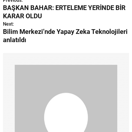
Previous:
Y
BAŞKAN BAHAR: ERTELEME YERİNDE BİR
a
KARAR OLDU
z
Next:
Bilim Merkezi’nde Yapay Zeka Teknolojileri
ı
anlatıldı
g
e
z
i
n
m
e
s