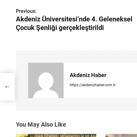
Previous:
Y
Akdeniz Üniversitesi’nde 4. Geleneksel
a
Çocuk Şenliği gerçekleştirildi
z
ı
g
e
Akdeniz Haber
z
eksel
https://akdenizhaber.com.tr
i
n
m
You May Also Like
e