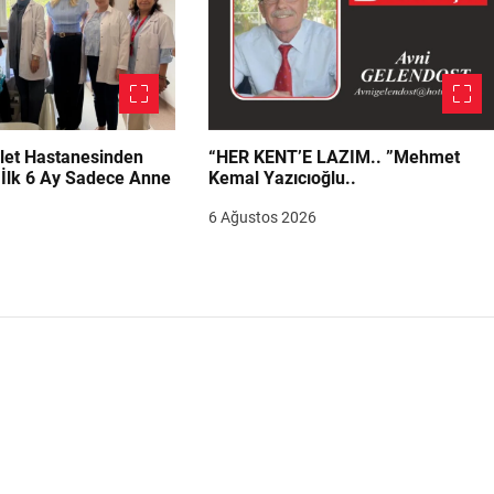
let Hastanesinden
“HER KENT’E LAZIM.. ”Mehmet
“İlk 6 Ay Sadece Anne
Kemal Yazıcıoğlu..
6 Ağustos 2026