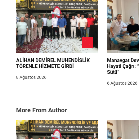
s
i
ALİHAN DEMİREL MÜHENDİSLİK
Manavgat Dev
TÖRENLE HİZMETE GİRDİ
Hayati Çağrı: 
Sütü”
8 Ağustos 2026
6 Ağustos 2026
More From Author