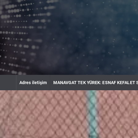
S
k
i
p
t
o
c
o
n
t
e
n
Adres iletişim
MANAVGAT TEK YÜREK: ESNAF KEFALET 
t