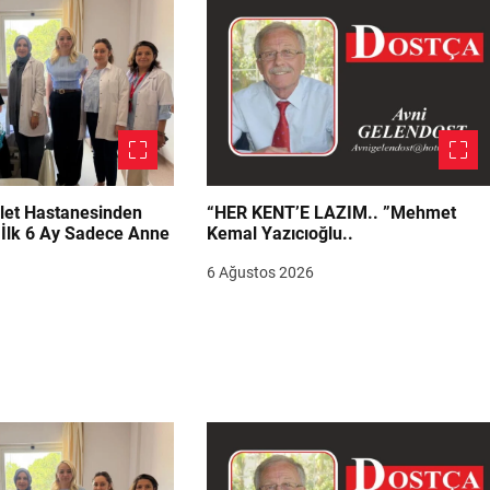
let Hastanesinden
“HER KENT’E LAZIM.. ”Mehmet
“İlk 6 Ay Sadece Anne
Kemal Yazıcıoğlu..
6 Ağustos 2026