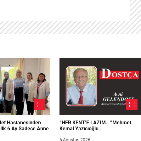
let Hastanesinden
“HER KENT’E LAZIM.. ”Mehmet
“İlk 6 Ay Sadece Anne
Kemal Yazıcıoğlu..
6 Ağustos 2026