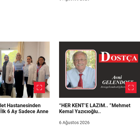
let Hastanesinden
“HER KENT’E LAZIM.. ”Mehmet
“İlk 6 Ay Sadece Anne
Kemal Yazıcıoğlu..
6 Ağustos 2026