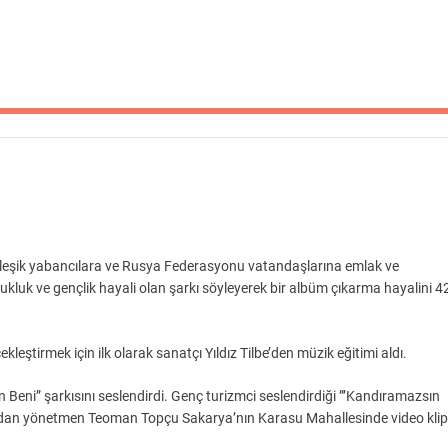
e yerleşik yabancılara ve Rusya Federasyonu vatandaşlarına emlak ve
luk ve gençlik hayali olan şarkı söyleyerek bir albüm çıkarma hayalini 4
leştirmek için ilk olarak sanatçı Yıldız Tilbe’den müzik eğitimi aldı.
n Beni” şarkısını seslendirdi. Genç turizmci seslendirdiği ”’Kandıramazsın
afından yönetmen Teoman Topçu Sakarya’nın Karasu Mahallesinde video klip