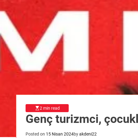
2 min read
Genç turizmci, çocukl
Posted on
15 Nisan 2024
by
akdeni22