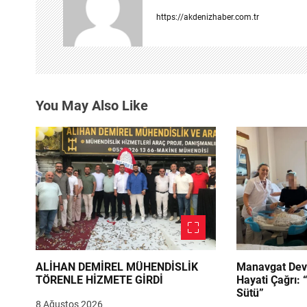
z
https://akdenizhaber.com.tr
i
n
m
You May Also Like
e
s
i
ALİHAN DEMİREL MÜHENDİSLİK
Manavgat Dev
TÖRENLE HİZMETE GİRDİ
Hayati Çağrı: 
Sütü”
8 Ağustos 2026