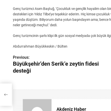
Genç turizmci Asım Baştuğ, ‘Çocukluk ve gençlik hayalim olan b
destekleri için Yıldız Tilbe’ye teşekkür ederim. Hiç kimse çocuklu
yaşında düştüm. Biliyorum daha yolun başındayım ama; bence her
neler getireceği meçhul.’ dedi.
Genç turizmcinin şarkı klipi ilk gün sosyal medyada çok büyük il
Abdurrahman Büyükkeskin / Bülten
Previous:
Y
Büyükşehir’den Serik’e zeytin fidesi
a
desteği
z
ı
i
g
e
Akdeniz Haber