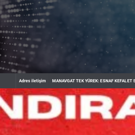
S
k
i
p
t
o
c
o
n
t
e
n
Adres iletişim
MANAVGAT TEK YÜREK: ESNAF KEFALET 
t