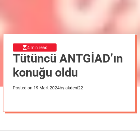
o
d
e
4 min read
Tütüncü ANTGİAD’ın
konuğu oldu
Posted on
19 Mart 2024
by
akdeni22