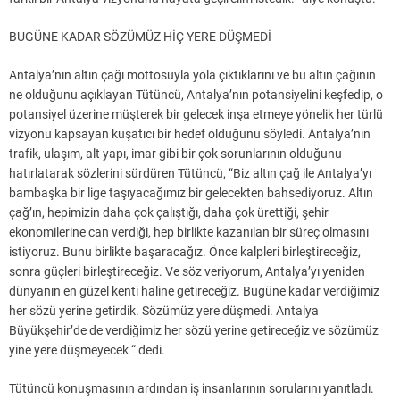
BUGÜNE KADAR SÖZÜMÜZ HİÇ YERE DÜŞMEDİ
Antalya’nın altın çağı mottosuyla yola çıktıklarını ve bu altın çağının
ne olduğunu açıklayan Tütüncü, Antalya’nın potansiyelini keşfedip, o
potansiyel üzerine müşterek bir gelecek inşa etmeye yönelik her türlü
vizyonu kapsayan kuşatıcı bir hedef olduğunu söyledi. Antalya’nın
trafik, ulaşım, alt yapı, imar gibi bir çok sorunlarının olduğunu
hatırlatarak sözlerini sürdüren Tütüncü, “Biz altın çağ ile Antalya’yı
bambaşka bir lige taşıyacağımız bir gelecekten bahsediyoruz. Altın
çağ’ın, hepimizin daha çok çalıştığı, daha çok ürettiği, şehir
ekonomilerine can verdiği, hep birlikte kazanılan bir süreç olmasını
istiyoruz. Bunu birlikte başaracağız. Önce kalpleri birleştireceğiz,
sonra güçleri birleştireceğiz. Ve söz veriyorum, Antalya’yı yeniden
dünyanın en güzel kenti haline getireceğiz. Bugüne kadar verdiğimiz
her sözü yerine getirdik. Sözümüz yere düşmedi. Antalya
Büyükşehir’de de verdiğimiz her sözü yerine getireceğiz ve sözümüz
yine yere düşmeyecek “ dedi.
Tütüncü konuşmasının ardından iş insanlarının sorularını yanıtladı.