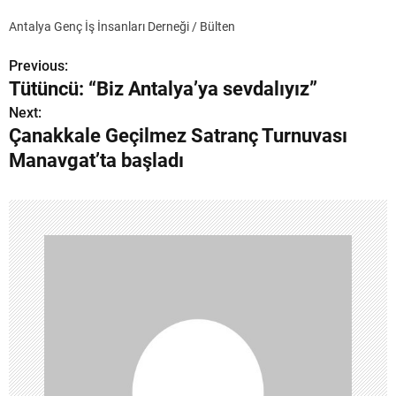
Antalya Genç İş İnsanları Derneği / Bülten
Previous:
Y
Tütüncü: “Biz Antalya’ya sevdalıyız”
a
Next:
Çanakkale Geçilmez Satranç Turnuvası
z
Manavgat’ta başladı
ı
g
e
z
i
n
m