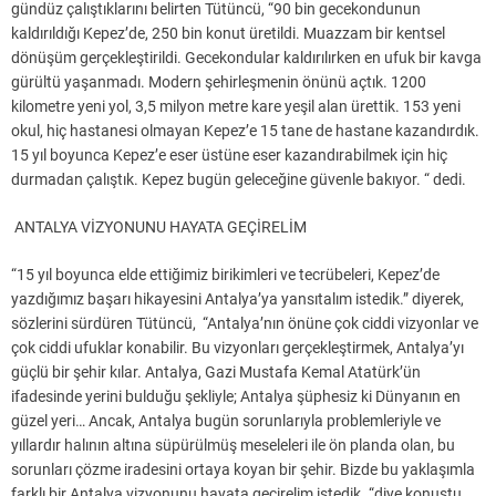
gündüz çalıştıklarını belirten Tütüncü, “90 bin gecekondunun
kaldırıldığı Kepez’de, 250 bin konut üretildi. Muazzam bir kentsel
dönüşüm gerçekleştirildi. Gecekondular kaldırılırken en ufuk bir kavga
gürültü yaşanmadı. Modern şehirleşmenin önünü açtık. 1200
kilometre yeni yol, 3,5 milyon metre kare yeşil alan ürettik. 153 yeni
okul, hiç hastanesi olmayan Kepez’e 15 tane de hastane kazandırdık.
15 yıl boyunca Kepez’e eser üstüne eser kazandırabilmek için hiç
durmadan çalıştık. Kepez bugün geleceğine güvenle bakıyor. “ dedi.
ANTALYA VİZYONUNU HAYATA GEÇİRELİM
“15 yıl boyunca elde ettiğimiz birikimleri ve tecrübeleri, Kepez’de
yazdığımız başarı hikayesini Antalya’ya yansıtalım istedik.” diyerek,
sözlerini sürdüren Tütüncü, “Antalya’nın önüne çok ciddi vizyonlar ve
çok ciddi ufuklar konabilir. Bu vizyonları gerçekleştirmek, Antalya’yı
güçlü bir şehir kılar. Antalya, Gazi Mustafa Kemal Atatürk’ün
ifadesinde yerini bulduğu şekliyle; Antalya şüphesiz ki Dünyanın en
güzel yeri… Ancak, Antalya bugün sorunlarıyla problemleriyle ve
yıllardır halının altına süpürülmüş meseleleri ile ön planda olan, bu
sorunları çözme iradesini ortaya koyan bir şehir. Bizde bu yaklaşımla
farklı bir Antalya vizyonunu hayata geçirelim istedik. “diye konuştu.