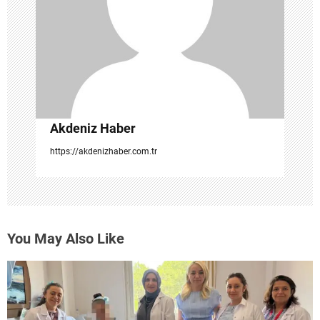
e
s
i
Akdeniz Haber
https://akdenizhaber.com.tr
You May Also Like