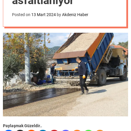
asfaltlanıyor
o
d
e
Posted on
13 Mart 2024
by
Akdeniz Haber
Paylaşmak Güzeldir..