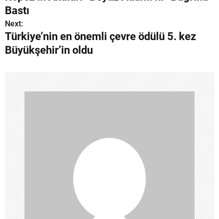
a
Bastı
z
Next:
Türkiye’nin en önemli çevre ödülü 5. kez
ı
Büyükşehir’in oldu
g
e
z
i
n
m
e
s
i