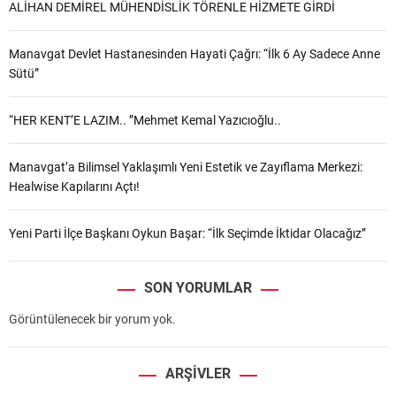
ALİHAN DEMİREL MÜHENDİSLİK TÖRENLE HİZMETE GİRDİ
Manavgat Devlet Hastanesinden Hayati Çağrı: “İlk 6 Ay Sadece Anne
Sütü”
“HER KENT’E LAZIM.. ”Mehmet Kemal Yazıcıoğlu..
Manavgat’a Bilimsel Yaklaşımlı Yeni Estetik ve Zayıflama Merkezi:
Healwise Kapılarını Açtı!
Yeni Parti İlçe Başkanı Oykun Başar: “İlk Seçimde İktidar Olacağız”
SON YORUMLAR
Görüntülenecek bir yorum yok.
ARŞIVLER