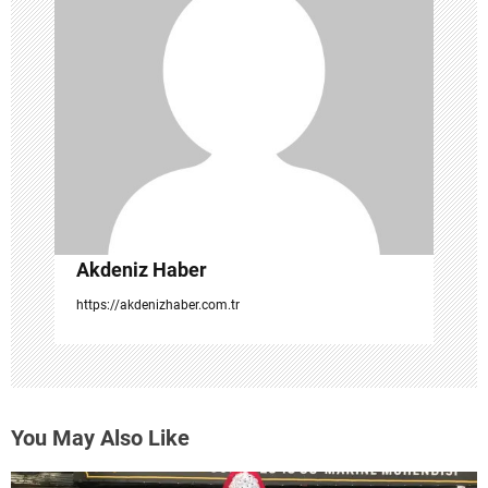
e
s
i
Akdeniz Haber
https://akdenizhaber.com.tr
You May Also Like