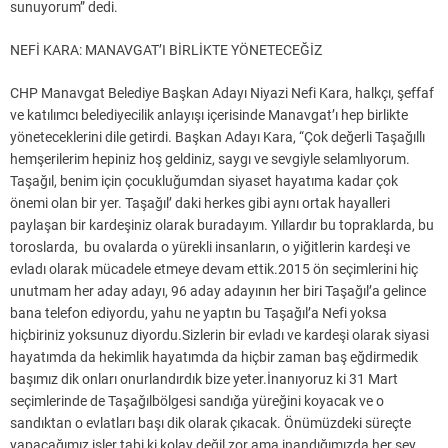
sunuyorum” dedi.
NEFİ KARA: MANAVGAT’I BİRLİKTE YÖNETECEĞİZ
CHP Manavgat Belediye Başkan Adayı Niyazi Nefi Kara, halkçı, şeffaf
ve katılımcı belediyecilik anlayışı içerisinde Manavgat’ı hep birlikte
yöneteceklerini dile getirdi. Başkan Adayı Kara, “Çok değerli Taşağıllı
hemşerilerim hepiniz hoş geldiniz, saygı ve sevgiyle selamlıyorum.
Taşağıl, benim için çocukluğumdan siyaset hayatıma kadar çok
önemi olan bir yer. Taşağıl’ daki herkes gibi aynı ortak hayalleri
paylaşan bir kardeşiniz olarak buradayım. Yıllardır bu topraklarda, bu
toroslarda, bu ovalarda o yürekli insanların, o yiğitlerin kardeşi ve
evladı olarak mücadele etmeye devam ettik.2015 ön seçimlerini hiç
unutmam her aday adayı, 96 aday adayının her biri Taşağıl’a gelince
bana telefon ediyordu, yahu ne yaptın bu Taşağıl’a Nefi yoksa
hiçbiriniz yoksunuz diyordu.Sizlerin bir evladı ve kardeşi olarak siyasi
hayatımda da hekimlik hayatımda da hiçbir zaman baş eğdirmedik
başımız dik onları onurlandırdık bize yeter.İnanıyoruz ki 31 Mart
seçimlerinde de Taşağılbölgesi sandığa yüreğini koyacak ve o
sandıktan o evlatları başı dik olarak çıkacak. Önümüzdeki süreçte
yapacağımız işler tabi ki kolay değil zor ama inandığımızda her şey