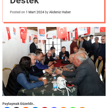
Destek
o
d
e
Posted on
1 Mart 2024
by
Akdeniz Haber
Paylaşmak Güzeldir..