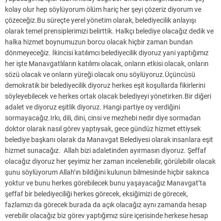
kolay olur hep söylüyorum ölüm hariç her şeyi çözeriz diyorum ve
çözeceğiz.Bu süreçte yerel yönetim olarak, belediyecilik anlayışı
olarak temel prensiplerimizi belirttik. Halkçı belediye olacağız dedik ve
halka hizmet boynumuzun borcu olacak hiçbir zaman bundan
dönmeyeceğiz. İkincisi katılımcı belediyecilik diyoruz yani yaptığımız
her işte Manavgatlıların katılımı olacak, onların etkisi olacak, onların
sözü olacak ve onların yüreği olacak onu söylüyoruz.Üçüncüsü
demokratik bir belediyecilik diyoruz herkes eşit koşullarda fikirlerini
söyleyebilecek ve herkes ortak olacak belediyeyi yönetirken.Bir diğeri
adalet ve diyoruz eşitlik diyoruz. Hangi partiye oy verdiğini
sormayacağız.Irkı, dili, dini, cinsi ve mezhebi nedir diye sormadan
doktor olarak nasıl görev yaptıysak, gece gündüz hizmet ettiysek
belediye başkanı olarak da Manavgat Belediyesi olarak insanlara eşit
hizmet sunacağız. Allah bizi adaletinden ayırmasın diyoruz. Şeffaf
olacağız diyoruz her şeyimiz her zaman incelenebilir, görülebilir olacak
şunu söylüyorum Allah’ın bildiğini kulunun bilmesinde hiçbir sakınca
yoktur ve bunu herkes görebilecek bunu yaşayacağız Manavgat’ta
şeffaf bir belediyeciliği herkes görecek, eksiğimizi de görecek,
fazlamızı da görecek burada da açık olacağız aynı zamanda hesap
verebilir olacağız biz görev yaptığımız süre içerisinde herkese hesap