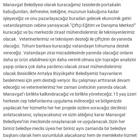
Manavgat Belediyesi olarak kuracağımız tesislerde portakalın
kabuğundan, defnesine, kekiğine, muzunun kabuğuna kadar
işleyeceğiz ve onu pazarlayacağız buradan gelecek ekonomik getiri
vatandaşımızın cebine yansıyacak.“Çiftçi Eğitim ve Danışma Merkezi”
kuracağız ve bu merkezde ziraat mühendislerimiz ile teknisyenlerimiz
olacak. Veterinerlerimiz ve teknisyen desteği ile çiftçinin de yanında
olacağız. Tohum bankası kuracağız vatandaşın tohumuna destek
vereceğiz. Vatandaşın zirai mücadelesinde yanında olacağız onların
daha iyi ürün alabilmesi için daha verimli olması için toprağın analizini
yapıp onlara çok daha yardımcı olacak ziraat mühendislerimiz
olacak.Besicilikte Antalya Büyükşehir Belediyemiz hayvanların
beslenmesi için yem desteği veriyor. Bu çalışmayı arttırarak devam
edeceğiz ve veterinerlerimiz her zaman üreticinin yanında olacak.
Manavgat’ı birlikte kalkındıracağız ve birlikte yöneteceğiz.15 yaş üzeri
herkesin cep telefonlarına uygulama indireceğiz ve bölgenizde
yapılacak her hizmette her her projede sizlere soracağız derdinizi
anlatacaksınız, oylayacaksınız ve sizin aldığınız karar Manavgat
Belediyesi’nin meclisinde onaylanacak ve uygulanacak.Sizin her
biriniz belediye meclis üyesi her biriniz aynı zamanda bir belediye
başkanı olarak hem sorumluluk alacaksınız hem de memlekete hizmet