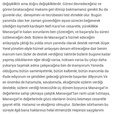
değişikliktir ama doğru değişikliklerdir. Görevi devredeceğiniz ve
görevi bırakacağınız makamı geri dönüp bakmamanız gerekir.Bu da
güvenle olur, deneyimini ve tecrübesini test etmekle olur. Bugün
yanımda olan her zaman güvendiğim siyasi sürecini beğenerek
izlediğim kıymetli kardeşim Nefi Kara’nın cesaretle, yüreklilikle
Manavgat’ın kalan sorunlarını ben çözeceğim, ve başarıyla bu süreci
üstleneceğim dedi. Bizlere de Manavgat’a hizmet edeceğim
anlayışıyla çıktığı bu yolda onun yanında olarak destek vermek düşer.
Yerel yönetim eliyle hizmet anlayışını devam ettireceğine dair benim
inancım tam.Sizler de destek verdiğiniz taktirde bizlerin bugüne kadar
yapmış olduklarının eğer eksiği varsa, noksanı varsa bu çıtayı daha
yukarıya taşımak adına çalışacağına ben de inanıyorum.Yanında
olduğumu bütün samimiyetimle, bütün kalbimle, bütün inancımla da
ifade ediyorum ve şimdiden geleceği görevde başarılar diliyorum.Ve
en önemlisi de hatamızla, sevabımızla, eksiğimizle sizlerin verdiği
destekle, sizlerin verdiği teveccühle üç dönem boyunca Manavgat’ın
değerlerine sahip çıkmaya çalıştık.Manavgat’tan rantı uzak tutmaya,
Manavgat’ın değerlerinde gözü olanların önünü kesmeye cesaretle
gayret ettik. Hatamız ve eksiğimiz olmuştur. Sizlerden istirhamım bu
süreyle ilgili bana haklarınızı helal etmenizdir.Hepinize saygılarımı