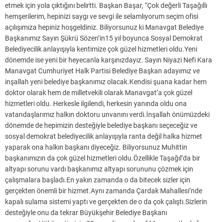
etmek için yola çıktığını belirtti. Başkan Başar, “Çok değerli Taşağıllı
hemşerilerim, hepinizi saygı ve sevgi ile selamlıyorum seçim ofisi
açılışımıza hepiniz hoşgeldiniz. Biliyorsunuz ki Manavgat Belediye
Başkanımız Sayın Şükrü Sözen’in15 yıl boyunca Sosyal Demokrat
Belediyecilik anlayışıyla kentimize çok güzel hizmetleri oldu.Yeni
dönemde ise yeni bir heyecanla karşınızdayız. Sayın Niyazi Nefi Kara
Manavgat Cumhuriyet Halk Partisi Belediye Başkan adayımız ve
inşallah yeni belediye başkanımız olacak.Kendisi şuana kadar hem
doktor olarak hem de milletvekili olarak Manavgat’a çok güzel
hizmetleri oldu. Herkesle ilgilendi, herkesin yanında oldu ona
vatandaşlarımız halkın doktoru unvanını verdi.İnşallah önümüzdeki
dönemde de hepimizin desteğiyle belediye başkanı seçeceğiz ve
sosyal demokrat belediyecilik anlayışıyla ranta değil halka hizmet
yaparak ona halkın başkanı diyeceğiz. Biliyorsunuz Muhittin
başkanımızın da çok güzel hizmetleri oldu.Özellikle Taşağıl’da bir
altyapı sorunu vardı başkanımız altyapı sorununu çözmek için
çalışmalara başladı.En yakın zamanda o da bitecek sizler için
gerçekten önemli bir hizmet.Aynı zamanda Çardak Mahallesi’nde
kapalı sulama sistemi yaptı ve gerçekten de o da çok çalıştı.Sizlerin
desteğiyle onu da tekrar Büyükşehir Belediye Başkanı