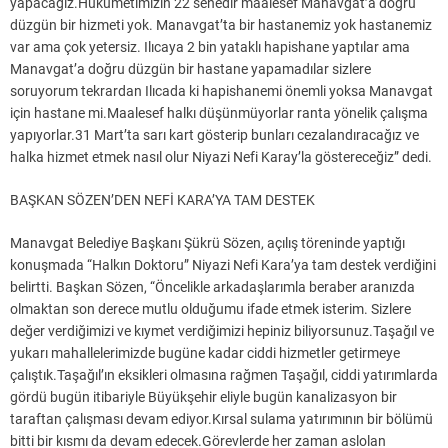
yapacağız.Hükümetimizin 22 senedir maalesef Manavgat’a doğru
düzgün bir hizmeti yok. Manavgat’ta bir hastanemiz yok hastanemiz
var ama çok yetersiz. Ilıcaya 2 bin yataklı hapishane yaptılar ama
Manavgat’a doğru düzgün bir hastane yapamadılar sizlere
soruyorum tekrardan Ilıcada ki hapishanemi önemli yoksa Manavgat
için hastane mi.Maalesef halkı düşünmüyorlar ranta yönelik çalışma
yapıyorlar.31 Mart’ta sarı kart gösterip bunları cezalandıracağız ve
halka hizmet etmek nasıl olur Niyazi Nefi Karay’la göstereceğiz” dedi.
BAŞKAN SÖZEN’DEN NEFİ KARA’YA TAM DESTEK
Manavgat Belediye Başkanı Şükrü Sözen, açılış töreninde yaptığı
konuşmada “Halkın Doktoru” Niyazi Nefi Kara’ya tam destek verdiğini
belirtti. Başkan Sözen, “Öncelikle arkadaşlarımla beraber aranızda
olmaktan son derece mutlu olduğumu ifade etmek isterim. Sizlere
değer verdiğimizi ve kıymet verdiğimizi hepiniz biliyorsunuz.Taşağıl ve
yukarı mahallelerimizde bugüne kadar ciddi hizmetler getirmeye
çalıştık.Taşağıl’ın eksikleri olmasına rağmen Taşağıl, ciddi yatırımlarda
gördü bugün itibariyle Büyükşehir eliyle bugün kanalizasyon bir
taraftan çalışması devam ediyor.Kırsal sulama yatırımının bir bölümü
bitti bir kısmı da devam edecek.Görevlerde her zaman aslolan