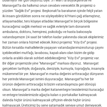
bulamıyor her gün ölüyoruz diye. 31 Mart’ta Büyükşehirde ve
Manavgat’ta da halkımız onun cevabını verecektir.İlk projemiz o
yüzden “Sağlık Evi” projesi. Beşkonak’ta barakanın içinde felçli yatan
iki insanı gördükten sonra ne söyleyebiliriz ki?Hani çağ atlamıştınız,
atlayamadılar, ters köşeye atladılar.Manavgat’ın birçok bölgesine
kuracağımız sağlık merkezi ve sağlık evleriyle tam donanımlı
ambulansı, doktoru, hemşiresi, psikoloğu ve hasta bakıcısıyla
vatandaşımızın 24 saat bir telefon kadar yakınında olacak ekiplerimiz
her zaman onlara hizmet edecek.İkinci projemiz “Köy Evi” projesi.
Bütün kırsalda mahallelerde yaşayan vatandaşlarımızınoturup çayını
içebilecekleri mutfağı, lavabosu, kapalı alanı olan bizim de gidip
onlarla aralıklı olarak sohbet edebileceğimiz “Köy Evi” projemiz var.
Bir diğer projemizde yine “Manavgat” markası diyoruz. Manavgat
gerçekten tarihiyle, doğasıyla, deniziyle, kumuyla, toprağıyla, insanıyla
mükemmel bir yer. Manavgat’ın marka değerini arttıracağız dünyanın
her yerinde Manavgat ismini duyuracağız. Manavgat’ta her bir
ürünün değerini arttıracağız ki bizim vatandaşımıza geri dönüşü
olsun. Manavgat’a marka değeri katanentegre tesislerimizi kuracağız
ve entegre tesislerimizde ağaçta kalan o portakallar kalmayacak
dalında hiçbir ürünü kalmayacak çiftçinin elinde hiçbir ürünü
kalmayacak.Üreticimiz bu sene satamadık seneye umut demeyecek.