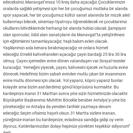
edeceksiniz.Manavgat’ımıza 10 kreş daha açacağız.Çocuklarımızın
oralarda sağlıklı yetişmesi için her bir çocuğumuz mutlaka bir alanda
spor yapacak, her bir çocuğumuz kültür sanat alanında bir müzik aleti
kullanmayı bilecek, sinemayı tiyatroyu öğrenebilecek ve çocuklarımız
okullarını bitirdiklerinde herhangi bir alanda hobisi olacak.Şampiyon
olan sporcular, ödül alan sanatçıların da Manavgat’ta yetiştirilmesi
için eğitimlerini tamamlayacağız.Yaşlı bakım evleri olacak.
Yaşlılarımızı asla kenara bırakmayacağız ve onlara hizmet
edeceğiz.Emekli kahvehaneleri açacağız çayın bardağı 25 lira 30 lira
olmuş. Çayını içemeden evine dönen vatandaşım var.Sosyal tesisler
kuracağız. Yemeğini yiyecek, çayını, kahvesini içecek ve huzurla evine
dönecek.Hedefimiz bizim sabah evinden mutlu çıkan bir insanımızın
evine mutlu dönmesi için olacak. Yol yaparız, köprü yaparız bunlar
kolaydır ama bizim asıl derdimiz gönül köprüsünü kurmaktır. Bu
kardeşinize inanın 31 Marttan sonra yine sizin hizmetinizde olacaktır.
Büyükşehir Başkanımız Muhittin Böcekle beraber Antalya’yı yine biz
yöneteceğiz ve Antalya da yeniden tarihler yazmaya devam
edeceğiz.Seçim ofisimiz hayırlı olsun.31 Martta sizlere inanan,
yüreğinize inanan bu kardeşinize, evladınıza sandığa gidip oy verin
diyoruz, Katılımlarınızdan dolayı hepinize yürekten teşekkür ediyorum”
dedi.