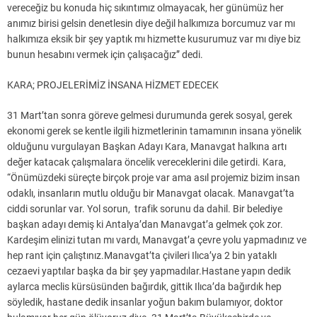
vereceğiz bu konuda hiç sıkıntımız olmayacak, her günümüz her
anımız birisi gelsin denetlesin diye değil halkımıza borcumuz var mı
halkımıza eksik bir şey yaptık mı hizmette kusurumuz var mı diye biz
bunun hesabını vermek için çalışacağız” dedi.
KARA; PROJELERİMİZ İNSANA HİZMET EDECEK
31 Mart’tan sonra göreve gelmesi durumunda gerek sosyal, gerek
ekonomi gerek se kentle ilgili hizmetlerinin tamamının insana yönelik
olduğunu vurgulayan Başkan Adayı Kara, Manavgat halkına artı
değer katacak çalışmalara öncelik vereceklerini dile getirdi. Kara,
“Önümüzdeki süreçte birçok proje var ama asıl projemiz bizim insan
odaklı, insanların mutlu olduğu bir Manavgat olacak. Manavgat’ta
ciddi sorunlar var. Yol sorun, trafik sorunu da dahil. Bir belediye
başkan adayı demiş ki Antalya’dan Manavgat’a gelmek çok zor.
Kardeşim elinizi tutan mı vardı, Manavgat’a çevre yolu yapmadınız ve
hep rant için çalıştınız.Manavgat’ta çivileri Ilıca’ya 2 bin yataklı
cezaevi yaptılar başka da bir şey yapmadılar.Hastane yapın dedik
aylarca meclis kürsüsünden bağırdık, gittik Ilıca’da bağırdık hep
söyledik, hastane dedik insanlar yoğun bakım bulamıyor, doktor