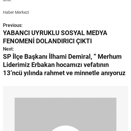
Haber Merkezi
Previous:
Y
YABANCI UYRUKLU SOSYAL MEDYA
a
FENOMENİ DOLANDIRICI ÇIKTI
z
Next:
SP İlçe Başkanı İlhami Demiral, ” Merhum
ı
Liderimiz Erbakan hocamızı vefatının
g
13’ncü yılında rahmet ve minnetle anıyoruz
e
z
i
n
m