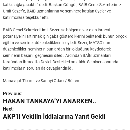
katkı sağlayacaktır” dedi. Başkan Güngör, BAİB Genel Sekreterimiz
Ümit Sezer’e, BAİB uzmanlarına ve seminere katılan üyeler ve
katılımcılara teşekkür etti.
BAİB Genel Sekreteri Ümit Sezer ise bölgenin var olan ihracat
potansiyelini artırmak için çaba gösterdiklerini belirterek bunun birçok
eğitim ve seminer düzenlediklerini söyledi. Sezer, MATSO’dan
düzenledikleri seminerin bunlardan biri olduğunu kaydederek
seminerin başarılı geçmesini diledi. Ardından BAİB uzmanları
tarafından İhracatta Devlet Destekleri anlatıldı. Seminer sonunda
katılımcıların soruları da cevaplandırıldı.
Manavgat Ticaret ve Sanayi Odası / Bülten
Previous:
Y
HAKAN TANKAYA’YI ANARKEN..
a
Next:
AKP’li Vekilin İddialarına Yanıt Geldi
z
ı