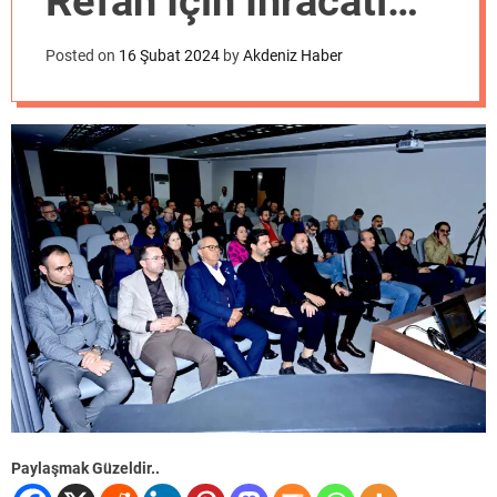
Refah İçin İhracatı
o
d
Artırmamız
e
Posted on
16 Şubat 2024
by
Akdeniz Haber
Gerekiyor”
Paylaşmak Güzeldir..