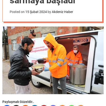
sarmaya başladı
o
d
e
Posted on
15 Şubat 2024
by
Akdeniz Haber
Paylaşmak Güzeldir..