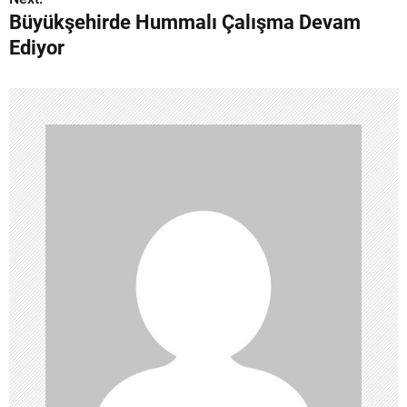
Büyükşehirde Hummalı Çalışma Devam
z
Ediyor
ı
g
e
z
i
n
m
e
s
i