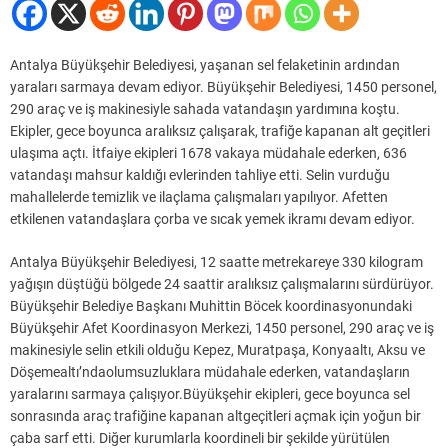
Antalya Büyükşehir Belediyesi, yaşanan sel felaketinin ardından
yaraları sarmaya devam ediyor. Büyükşehir Belediyesi, 1450 personel,
290 araç ve iş makinesiyle sahada vatandaşın yardımına koştu.
Ekipler, gece boyunca aralıksız çalışarak, trafiğe kapanan alt geçitleri
ulaşıma açtı. İtfaiye ekipleri 1678 vakaya müdahale ederken, 636
vatandaşı mahsur kaldığı evlerinden tahliye etti. Selin vurduğu
mahallelerde temizlik ve ilaçlama çalışmaları yapılıyor. Afetten
etkilenen vatandaşlara çorba ve sıcak yemek ikramı devam ediyor.
Antalya Büyükşehir Belediyesi, 12 saatte metrekareye 330 kilogram
yağışın düştüğü bölgede 24 saattir aralıksız çalışmalarını sürdürüyor.
Büyükşehir Belediye Başkanı Muhittin Böcek koordinasyonundaki
Büyükşehir Afet Koordinasyon Merkezi, 1450 personel, 290 araç ve iş
makinesiyle selin etkili olduğu Kepez, Muratpaşa, Konyaaltı, Aksu ve
Döşemealtı’ndaolumsuzluklara müdahale ederken, vatandaşların
yaralarını sarmaya çalışıyor.Büyükşehir ekipleri, gece boyunca sel
sonrasında araç trafiğine kapanan altgeçitleri açmak için yoğun bir
çaba sarf etti. Diğer kurumlarla koordineli bir şekilde yürütülen