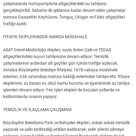
çalışmalarda motopomplarla altgeçitlerdeki su tahliyesi
gerçekleştirildi. Sabahın ilk ışıklarına kadar devam eden çalışmalar
sonrası Gıyasettin Keyhüsrev, Tonguç, Otogar ve Falez altgeçitleri
trafiğe açıldı.
İTFAİYE EKİPLERİNDEN ANINDA MÜDAHALE
ASAT Genel Müdürlüğü ekipleri, suyla dolan Çallı ve TEDAŞ
altgeçitlerindeki suyun tahliyesine devam ediyor. Temizlik
çalışmalarının ardından alt geçitler gün içinde trafiğe açılacak.
Antalya Büyükşehir Belediye İtfaiyesi, 1678 vakaya müdahale
ederken, 636 vatandaşı mahsur kaldığı evlerinden tahliye etti. İtfaiye
ekiplerinin, su basan ev, okul, kamu kurumu ve işyerlerinde su tahliye
işlemleri devam ediyor. Fen İşleri ekipleri de bozulan yollarda ve
kaldırımlarda onarım yapıyor.
TEMİZLİK VE İLAÇLAMA ÇALIŞMASI
Büyükşehir Belediyesi Park ve Bahçeler ekipleri, sokak sokak temizlik
yaparak ve selin biriktirdiği atıkları kaldırarak, selin izlerini silmeye
çalışıyor. Çevre Sağlığı ve Kontrol Dairesi Başkanlığı ekipleri de sel