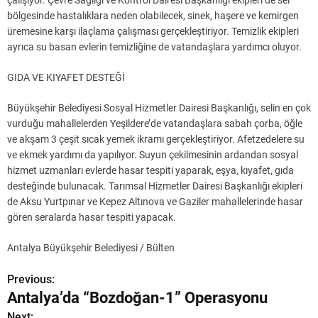
bölgesinde hastalıklara neden olabilecek, sinek, haşere ve kemirgen
üremesine karşı ilaçlama çalışması gerçekleştiriyor. Temizlik ekipleri
ayrıca su basan evlerin temizliğine de vatandaşlara yardımcı oluyor.
GIDA VE KIYAFET DESTEĞİ
Büyükşehir Belediyesi Sosyal Hizmetler Dairesi Başkanlığı, selin en çok
vurduğu mahallelerden Yeşildere’de vatandaşlara sabah çorba, öğle
ve akşam 3 çeşit sıcak yemek ikramı gerçekleştiriyor. Afetzedelere su
ve ekmek yardımı da yapılıyor. Suyun çekilmesinin ardandan sosyal
hizmet uzmanları evlerde hasar tespiti yaparak, eşya, kıyafet, gıda
desteğinde bulunacak. Tarımsal Hizmetler Dairesi Başkanlığı ekipleri
de Aksu Yurtpınar ve Kepez Altınova ve Gaziler mahallelerinde hasar
gören seralarda hasar tespiti yapacak.
Antalya Büyükşehir Belediyesi / Bülten
Previous:
Y
Antalya’da “Bozdoğan-1” Operasyonu
a
Next: