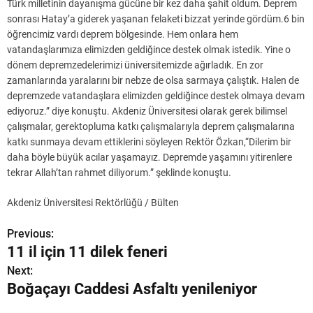
Türk milletinin dayanışma gücüne bir kez daha şahit oldum. Deprem
sonrası Hatay’a giderek yaşanan felaketi bizzat yerinde gördüm.6 bin
öğrencimiz vardı deprem bölgesinde. Hem onlara hem
vatandaşlarımıza elimizden geldiğince destek olmak istedik. Yine o
dönem depremzedelerimizi üniversitemizde ağırladık. En zor
zamanlarında yaralarını bir nebze de olsa sarmaya çalıştık. Halen de
depremzede vatandaşlara elimizden geldiğince destek olmaya devam
ediyoruz.” diye konuştu. Akdeniz Üniversitesi olarak gerek bilimsel
çalışmalar, gerektopluma katkı çalışmalarıyla deprem çalışmalarına
katkı sunmaya devam ettiklerini söyleyen Rektör Özkan,“Dilerim bir
daha böyle büyük acılar yaşamayız. Depremde yaşamını yitirenlere
tekrar Allah’tan rahmet diliyorum.” şeklinde konuştu.
Akdeniz Üniversitesi Rektörlüğü / Bülten
Previous:
Y
11 il için 11 dilek feneri
a
Next:
Boğaçayı Caddesi Asfaltı yenileniyor
z