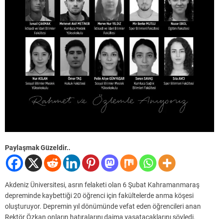
Paylaşmak Güzeldir..
Akdeniz Üniversitesi, asrın felaketi olan 6 Şubat Kahramanmaraş
depreminde kaybettiği 20 öğrenci için fakültelerde anma köşesi
oluşturuyor. Depremin yıl dönümünde vefat eden öğrencileri anan
Rektör Özkan onların hatıralarını daima yaşatacaklarını söyledi.