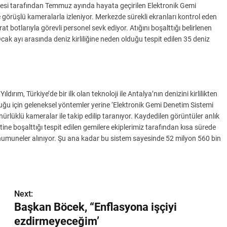
iyesi tarafından Temmuz ayında hayata geçirilen Elektronik Gemi
görüşlü kameralarla izleniyor. Merkezde sürekli ekranları kontrol eden
at botlarıyla görevli personel sevk ediyor. Atığını boşalttığı belirlenen
k ayı arasında deniz kirliliğine neden olduğu tespit edilen 35 deniz
ım, Türkiye’de bir ilk olan teknoloji ile Antalya’nın denizini kirlilikten
duğu için geleneksel yöntemler yerine ‘Elektronik Gemi Denetim Sistemi
rlüklü kameralar ile takip edilip taranıyor. Kaydedilen görüntüler anlık
ine boşalttığı tespit edilen gemilere ekiplerimiz tarafından kısa sürede
numuneler alınıyor. Şu ana kadar bu sistem sayesinde 52 milyon 560 bin
Next:
Başkan Böcek, “Enflasyona işçiyi
ezdirmeyeceğim’