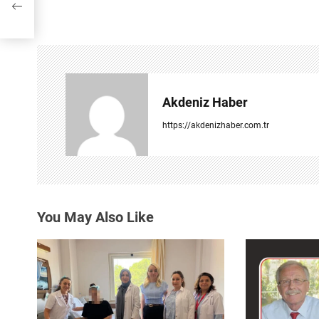
z
ı
g
e
Akdeniz Haber
z
https://akdenizhaber.com.tr
i
n
m
You May Also Like
e
s
i