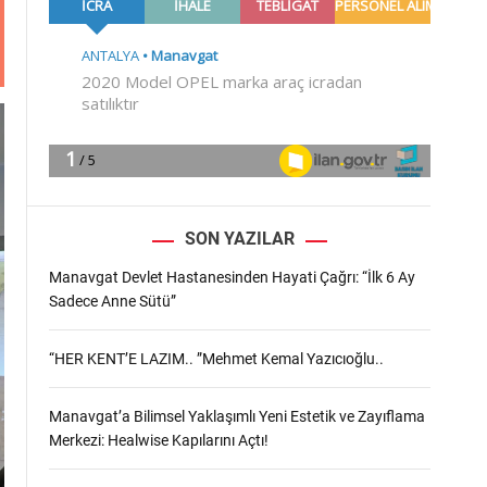
m
o
d
e
SON YAZILAR
Manavgat Devlet Hastanesinden Hayati Çağrı: “İlk 6 Ay
Sadece Anne Sütü”
“HER KENT’E LAZIM.. ”Mehmet Kemal Yazıcıoğlu..
Manavgat’a Bilimsel Yaklaşımlı Yeni Estetik ve Zayıflama
Merkezi: Healwise Kapılarını Açtı!