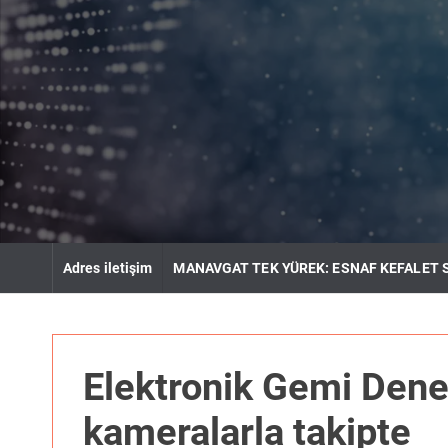
S
k
i
p
t
o
c
o
n
t
e
n
Adres iletişim
MANAVGAT TEK YÜREK: ESNAF KEFALET 
t
Elektronik Gemi Dene
kameralarla takipte