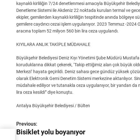
kaynaklı kirliliğin 7/24 denetlenmesi amacıyla Büyükşehir Beled
Denetleme Sistemi ile Akdeniz 22 noktada kurulan termal ve gece 
ekipler, gemilerden kaynaklı kirliliğin tespitinde anında bölgeye sür
gemilere caydırıcı cezai işlem uygulanıyor. 2023 Temmuz -2024 Oca
aracına toplam 52 milyon 560 bin lira ceza uygulandı.
KIYILARA ANLIK TAKİPLE MÜDAHALE
Büyükşehir Belediyesi Deniz Kıyı Yönetimi Şube Müdürü Mustafa Yıldır
koruduklarına dikkat çekerek, ‘Takip ettiğimiz alan çok büyük ol
Merkezi’ hayata geçirildi. Deniz sahası gece gündüz yüksek çözünü
olarak Elektronik Gemi Denetim Sistemi merkezine aktarılıyor. Sint
müdahale ediliyor ve tutanakla ceza uygulanıyor, bir yandan da 
lira ceza kesildi” diye konuştu.
Antalya Büyükşehir Belediyesi / Bülten
Y
Previous:
Bisiklet yolu boyanıyor
a