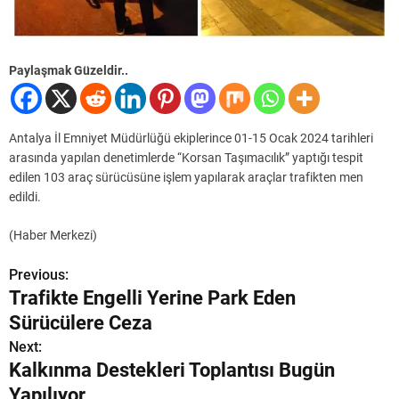
Paylaşmak Güzeldir..
Antalya İl Emniyet Müdürlüğü ekiplerince 01-15 Ocak 2024 tarihleri
arasında yapılan denetimlerde “Korsan Taşımacılık” yaptığı tespit
edilen 103 araç sürücüsüne işlem yapılarak araçlar trafikten men
edildi.
(Haber Merkezi)
Previous:
Y
Trafikte Engelli Yerine Park Eden
a
Sürücülere Ceza
z
Next:
Kalkınma Destekleri Toplantısı Bugün
ı
Yapılıyor