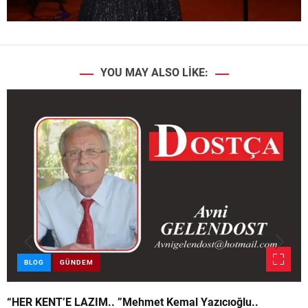
YOU MAY ALSO LIKE:
BLOG
GÜNDEM
“HER KENT’E LAZIM.. ”Mehmet Kemal Yazıcıoğlu..