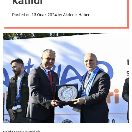
katıldı
o
d
e
Posted on
13 Ocak 2024
by
Akdeniz Haber