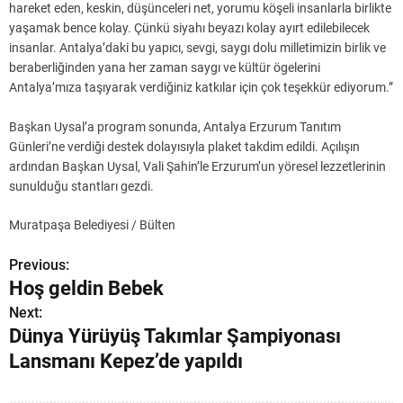
hareket eden, keskin, düşünceleri net, yorumu köşeli insanlarla birlikte
yaşamak bence kolay. Çünkü siyahı beyazı kolay ayırt edilebilecek
insanlar. Antalya’daki bu yapıcı, sevgi, saygı dolu milletimizin birlik ve
beraberliğinden yana her zaman saygı ve kültür ögelerini
Antalya’mıza taşıyarak verdiğiniz katkılar için çok teşekkür ediyorum.”
Başkan Uysal’a program sonunda, Antalya Erzurum Tanıtım
Günleri’ne verdiği destek dolayısıyla plaket takdim edildi. Açılışın
ardından Başkan Uysal, Vali Şahin’le Erzurum’un yöresel lezzetlerinin
sunulduğu stantları gezdi.
Muratpaşa Belediyesi / Bülten
Previous:
Y
Hoş geldin Bebek
a
Next:
Dünya Yürüyüş Takımlar Şampiyonası
z
Lansmanı Kepez’de yapıldı
ı