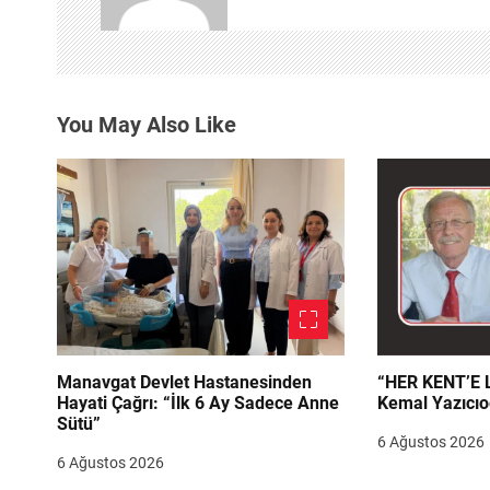
i
n
m
You May Also Like
e
s
i
Manavgat Devlet Hastanesinden
“HER KENT’E LAZIM
Hayati Çağrı: “İlk 6 Ay Sadece Anne
Kemal Yazıcıo
Sütü”
6 Ağustos 2026
6 Ağustos 2026