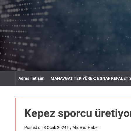
S
k
i
p
t
o
c
o
n
t
e
n
Adres iletişim
MANAVGAT TEK YÜREK: ESNAF KEFALET 
t
Kepez sporcu üreti
Posted on
8 Ocak 2024
by
Akdeniz Haber