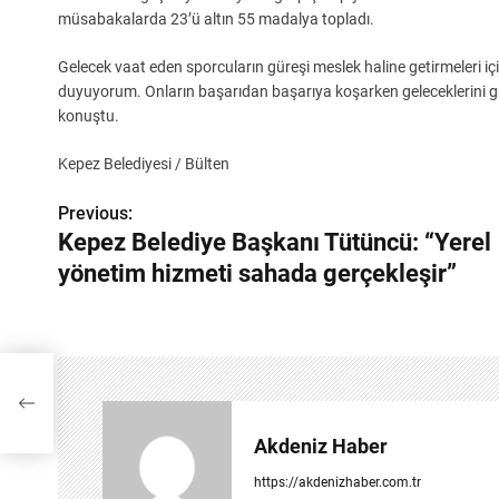
müsabakalarda 23’ü altın 55 madalya topladı.
Gelecek vaat eden sporcuların güreşi meslek haline getirmeleri iç
duyuyorum. Onların başarıdan başarıya koşarken geleceklerini gür
konuştu.
Kepez Belediyesi / Bülten
Previous:
Y
Kepez Belediye Başkanı Tütüncü: “Yerel
a
yönetim hizmeti sahada gerçekleşir”
z
ı
g
e
Akdeniz Haber
z
https://akdenizhaber.com.tr