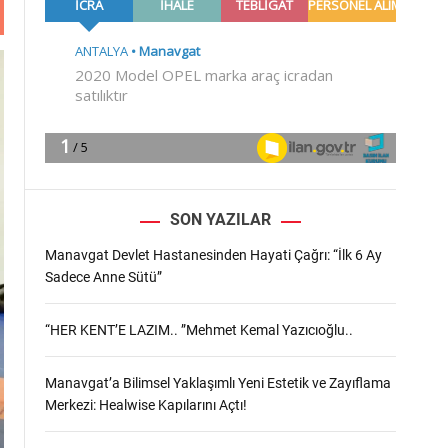
m
o
d
e
SON YAZILAR
Manavgat Devlet Hastanesinden Hayati Çağrı: “İlk 6 Ay
Sadece Anne Sütü”
“HER KENT’E LAZIM.. ”Mehmet Kemal Yazıcıoğlu..
Manavgat’a Bilimsel Yaklaşımlı Yeni Estetik ve Zayıflama
Merkezi: Healwise Kapılarını Açtı!