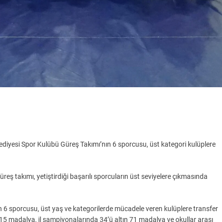
ediyesi Spor Kulübü Güreş Takımı’nın 6 sporcusu, üst kategori kulüplere
ş takımı, yetiştirdiği başarılı sporcuların üst seviyelere çıkmasında
n 6 sporcusu, üst yaş ve kategorilerde mücadele veren kulüplere transfer
 15 madalya, il şampiyonalarında 34’ü altın 71 madalya ve okullar arası