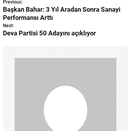
Previous:
Y
Başkan Bahar: 3 Yıl Aradan Sonra Sanayi
a
Performansı Arttı
z
Next:
Deva Partisi 50 Adayını açıklıyor
ı
g
e
z
i
n
m
e
s