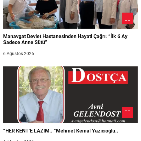
Manavgat Devlet Hastanesinden Hayati Çağrı: “İlk 6 Ay
Sadece Anne Sütü”
6 Ağustos 2026
“HER KENT’E LAZIM.. ”Mehmet Kemal Yazıcıoğlu..