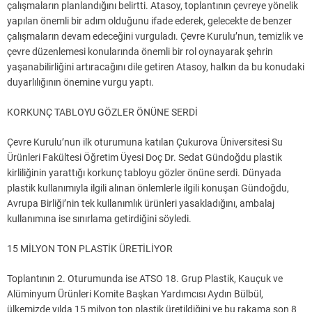
çalışmaların planlandığını belirtti. Atasoy, toplantının çevreye yönelik
yapılan önemli bir adım olduğunu ifade ederek, gelecekte de benzer
çalışmaların devam edeceğini vurguladı. Çevre Kurulu’nun, temizlik ve
çevre düzenlemesi konularında önemli bir rol oynayarak şehrin
yaşanabilirliğini artıracağını dile getiren Atasoy, halkın da bu konudaki
duyarlılığının önemine vurgu yaptı.
KORKUNÇ TABLOYU GÖZLER ÖNÜNE SERDİ
Çevre Kurulu’nun ilk oturumuna katılan Çukurova Üniversitesi Su
Ürünleri Fakültesi Öğretim Üyesi Doç Dr. Sedat Gündoğdu plastik
kirliliğinin yarattığı korkunç tabloyu gözler önüne serdi. Dünyada
plastik kullanımıyla ilgili alınan önlemlerle ilgili konuşan Gündoğdu,
Avrupa Birliği’nin tek kullanımlık ürünleri yasakladığını, ambalaj
kullanımına ise sınırlama getirdiğini söyledi.
15 MİLYON TON PLASTİK ÜRETİLİYOR
Toplantının 2. Oturumunda ise ATSO 18. Grup Plastik, Kauçuk ve
Alüminyum Ürünleri Komite Başkan Yardımcısı Aydın Bülbül,
ülkemizde yılda 15 milyon ton plastik üretildiğini ve bu rakama son 8