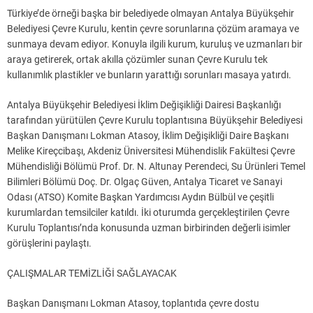
Türkiye’de örneği başka bir belediyede olmayan Antalya Büyükşehir
Belediyesi Çevre Kurulu, kentin çevre sorunlarına çözüm aramaya ve
sunmaya devam ediyor. Konuyla ilgili kurum, kuruluş ve uzmanları bir
araya getirerek, ortak akılla çözümler sunan Çevre Kurulu tek
kullanımlık plastikler ve bunların yarattığı sorunları masaya yatırdı.
Antalya Büyükşehir Belediyesi İklim Değişikliği Dairesi Başkanlığı
tarafından yürütülen Çevre Kurulu toplantısına Büyükşehir Belediyesi
Başkan Danışmanı Lokman Atasoy, İklim Değişikliği Daire Başkanı
Melike Kireçcibaşı, Akdeniz Üniversitesi Mühendislik Fakültesi Çevre
Mühendisliği Bölümü Prof. Dr. N. Altunay Perendeci, Su Ürünleri Temel
Bilimleri Bölümü Doç. Dr. Olgaç Güven, Antalya Ticaret ve Sanayi
Odası (ATSO) Komite Başkan Yardımcısı Aydın Bülbül ve çeşitli
kurumlardan temsilciler katıldı. İki oturumda gerçekleştirilen Çevre
Kurulu Toplantısı’nda konusunda uzman birbirinden değerli isimler
görüşlerini paylaştı.
ÇALIŞMALAR TEMİZLİĞİ SAĞLAYACAK
Başkan Danışmanı Lokman Atasoy, toplantıda çevre dostu