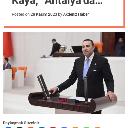
Kaya; “Antalya’da
o
d
şehir vergisi
e
Posted on
28 Kasım 2023
by
Akdeniz Haber
uygulanmalı”
Paylaşmak Güzeldir..