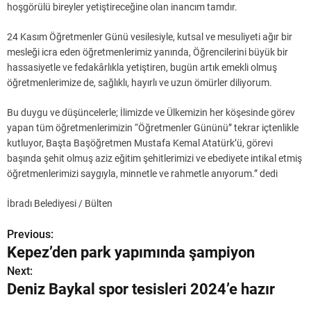
hoşgörülü bireyler yetiştireceğine olan inancım tamdır.
24 Kasım Öğretmenler Günü vesilesiyle, kutsal ve mesuliyeti ağır bir
mesleği icra eden öğretmenlerimiz yanında, Öğrencilerini büyük bir
hassasiyetle ve fedakârlıkla yetiştiren, bugün artık emekli olmuş
öğretmenlerimize de, sağlıklı, hayırlı ve uzun ömürler diliyorum.
Bu duygu ve düşüncelerle; İlimizde ve Ülkemizin her köşesinde görev
yapan tüm öğretmenlerimizin “Öğretmenler Gününü” tekrar içtenlikle
kutluyor, Başta Başöğretmen Mustafa Kemal Atatürk’ü, görevi
başında şehit olmuş aziz eğitim şehitlerimizi ve ebediyete intikal etmiş
öğretmenlerimizi saygıyla, minnetle ve rahmetle anıyorum.” dedi
İbradı Belediyesi / Bülten
Previous:
Y
Kepez’den park yapımında şampiyon
a
Next:
Deniz Baykal spor tesisleri 2024’e hazır
z