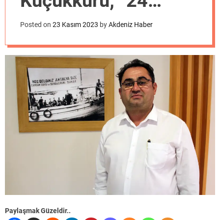
Küçükkuru; “24
o
d
Kasım Öğretmenler
e
Posted on
23 Kasım 2023
by
Akdeniz Haber
Günü Kutlu Olsun”
Paylaşmak Güzeldir..