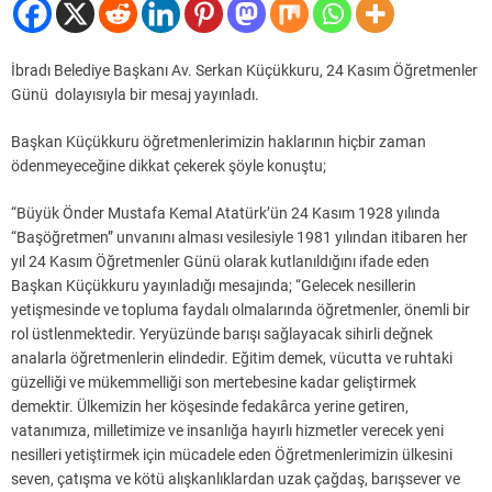
İbradı Belediye Başkanı Av. Serkan Küçükkuru, 24 Kasım Öğretmenler
Günü dolayısıyla bir mesaj yayınladı.
Başkan Küçükkuru öğretmenlerimizin haklarının hiçbir zaman
ödenmeyeceğine dikkat çekerek şöyle konuştu;
“Büyük Önder Mustafa Kemal Atatürk’ün 24 Kasım 1928 yılında
“Başöğretmen” unvanını alması vesilesiyle 1981 yılından itibaren her
yıl 24 Kasım Öğretmenler Günü olarak kutlanıldığını ifade eden
Başkan Küçükkuru yayınladığı mesajında; “Gelecek nesillerin
yetişmesinde ve topluma faydalı olmalarında öğretmenler, önemli bir
rol üstlenmektedir. Yeryüzünde barışı sağlayacak sihirli değnek
analarla öğretmenlerin elindedir. Eğitim demek, vücutta ve ruhtaki
güzelliği ve mükemmelliği son mertebesine kadar geliştirmek
demektir. Ülkemizin her köşesinde fedakârca yerine getiren,
vatanımıza, milletimize ve insanlığa hayırlı hizmetler verecek yeni
nesilleri yetiştirmek için mücadele eden Öğretmenlerimizin ülkesini
seven, çatışma ve kötü alışkanlıklardan uzak çağdaş, barışsever ve