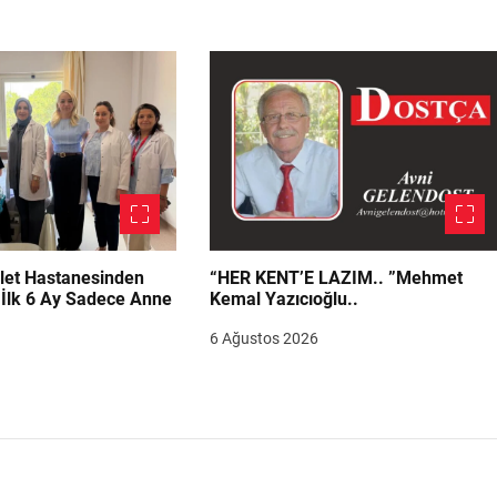
let Hastanesinden
“HER KENT’E LAZIM.. ”Mehmet
“İlk 6 Ay Sadece Anne
Kemal Yazıcıoğlu..
6 Ağustos 2026