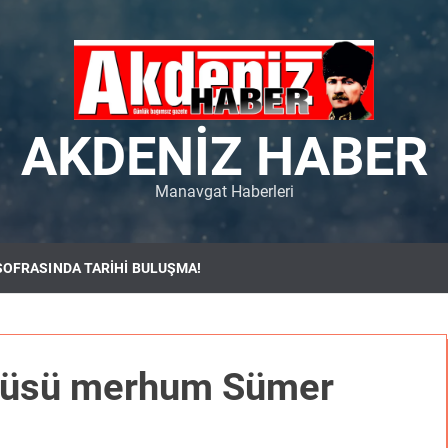
AKDENIZ HABER
Manavgat Haberleri
SOFRASINDA TARİHİ BULUŞMA!
öncüsü merhum Sümer