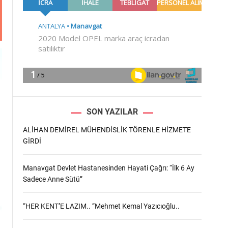
m
o
d
e
SON YAZILAR
ALİHAN DEMİREL MÜHENDİSLİK TÖRENLE HİZMETE
GİRDİ
Manavgat Devlet Hastanesinden Hayati Çağrı: “İlk 6 Ay
Sadece Anne Sütü”
“HER KENT’E LAZIM.. ”Mehmet Kemal Yazıcıoğlu..