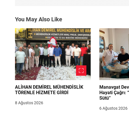
n
m
You May Also Like
e
s
i
ALİHAN DEMİREL MÜHENDİSLİK
Manavgat Dev
TÖRENLE HİZMETE GİRDİ
Hayati Çağrı: 
Sütü”
8 Ağustos 2026
6 Ağustos 2026