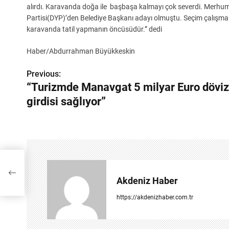
alırdı. Karavanda doğa ile başbaşa kalmayı çok severdi. Merhum
Partisi(DYP)’den Belediye Başkanı adayı olmuştu. Seçim çalışma
karavanda tatil yapmanın öncüsüdür.” dedi
Haber/Abdurrahman Büyükkeskin
Previous:
Y
“Turizmde Manavgat 5 milyar Euro döviz
a
girdisi sağlıyor”
z
ı
g
e
Akdeniz Haber
z
https://akdenizhaber.com.tr
i