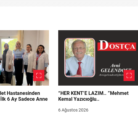
let Hastanesinden
“HER KENT’E LAZIM.. ”Mehmet
“İlk 6 Ay Sadece Anne
Kemal Yazıcıoğlu..
6 Ağustos 2026